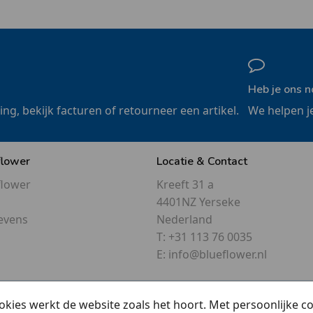
Heb je ons n
ling, bekijk facturen of retourneer een artikel.
We helpen j
flower
Locatie & Contact
flower
Kreeft 31 a
4401NZ Yerseke
evens
Nederland
T:
+31 113 76 0035
E:
info@blueflower.nl
okies werkt de website zoals het hoort. Met persoonlijke 