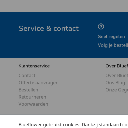
Service & contact
Snel regelen
Volg je bestel
Klantenservice
Over Blue
Contact
Over Blue
Offerte aanvragen
Ons Blog
Bestellen
Onze Geg
Retourneren
Voorwaarden
Blueflower gebruikt cookies. Dankzij standaard co