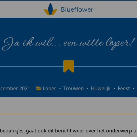
Ja ik wil... een witte loper!
ecember 2021
Loper
•
Trouwen
•
Huwelijk
•
Feest
•
sbedankjes, gaat ook dit bericht weer over het onderwerp t