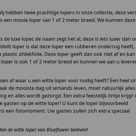
j hebben twee prachtige lopers in onze collectie, deze vers
t is een mooie loper van 1 of 2 meter breed. We kunnen deze
s de luxe loper, de naam zegt het al, deze is iets luxer dan 
aldvilt loper is dat deze loper een rubberen onderrug heeft,
plastic afdekfolie. Deze loper geeft dan ook niet af en kan
e loper is ook 1 of 2 meter breed en kunnen we aan u levere
hien af waar u een witte loper voor nodig heeft? Een heel s
k de mooiste dag uit iemands leven, moet natuurlijk alles
ing en alles wordt gezorgd. Een extra feestelijk tintje krijgt 
 gasten op de witte loper! U kunt de loper bijvoorbeeld
jdens een fotomoment. Uw gasten zullen zich extra speciaal
dan de witte loper van Blueflower beleven!