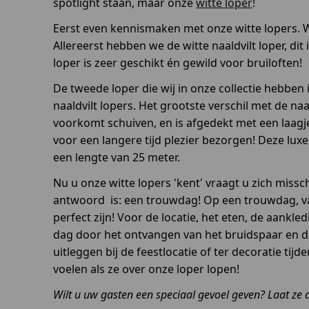
spotlight staan, maar onze
witte loper
!
Eerst even kennismaken met onze witte lopers. Wi
Allereerst hebben we de witte naaldvilt loper, di
loper is zeer geschikt én gewild voor bruiloften!
De tweede loper die wij in onze collectie hebben i
naaldvilt lopers. Het grootste verschil met de na
voorkomt schuiven, en is afgedekt met een laagje 
voor een langere tijd plezier bezorgen! Deze lux
een lengte van 25 meter.
Nu u onze witte lopers 'kent' vraagt u zich missc
antwoord is: een trouwdag! Op een trouwdag, vaa
perfect zijn! Voor de locatie, het eten, de aankled
dag door het ontvangen van het bruidspaar en de
uitleggen bij de feestlocatie of ter decoratie ti
voelen als ze over onze loper lopen!
Wilt u uw gasten een speciaal gevoel geven? Laat ze 