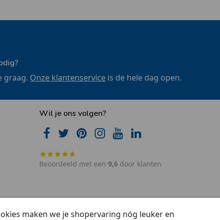
odig?
e graag.
Onze klantenservice
is de hele dag open.
Wil je ons volgen?
Beoordeeld met een
9,6
door klanten
cookies maken we je shopervaring nóg leuker en