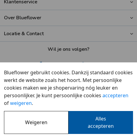
Klantenservice
Over Blueflower
Locatie & Contact
Wil je ons volgen?
Blueflower gebruikt cookies. Dankzij standaard cookies
werkt de website zoals het hoort. Met persoonlijke
Beoordeeld met een
9,6
door klanten
cookies maken we je shopervaring nóg leuker en
persoonlijker. Je kunt persoonlijke cookies
accepteren
of
weigeren
.
Alles
Weigeren
Overzicht
•
Cookies
•
Privacy
accepteren
© 2007 - 2026 - Blueflower