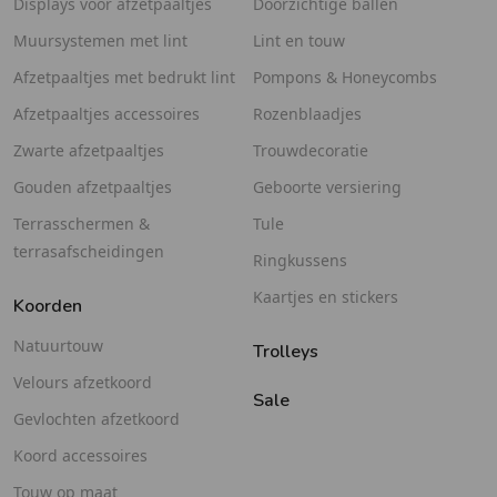
Displays voor afzetpaaltjes
Doorzichtige ballen
Muursystemen met lint
Lint en touw
Afzetpaaltjes met bedrukt lint
Pompons & Honeycombs
Afzetpaaltjes accessoires
Rozenblaadjes
Zwarte afzetpaaltjes
Trouwdecoratie
Gouden afzetpaaltjes
Geboorte versiering
Terrasschermen &
Tule
terrasafscheidingen
Ringkussens
Kaartjes en stickers
Koorden
Natuurtouw
Trolleys
Velours afzetkoord
Sale
Gevlochten afzetkoord
Koord accessoires
Touw op maat