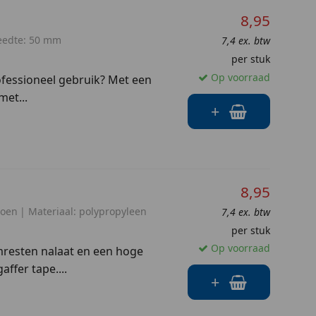
8,95
eedte:
50 mm
7,4 ex. btw
per stuk
Op voorraad
ofessioneel gebruik? Met een
met...
+
8,95
roen
Materiaal:
polypropyleen
7,4 ex. btw
per stuk
Op voorraad
jmresten nalaat en een hoge
ffer tape....
+