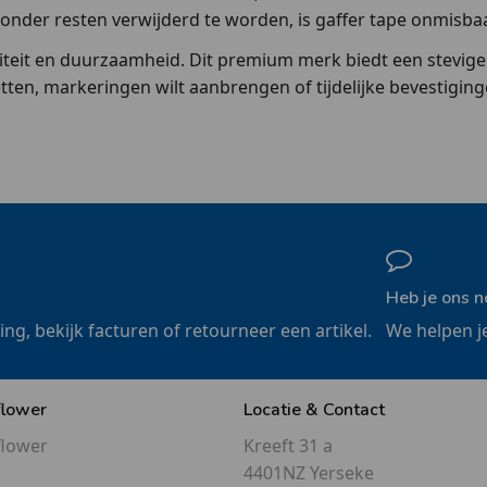
nder resten verwijderd te worden, is gaffer tape onmisbaa
teit en duurzaamheid. Dit premium merk biedt een stevige gri
tten, markeringen wilt aanbrengen of tijdelijke bevestigin
Heb je ons n
ling, bekijk facturen of retourneer een artikel.
We helpen j
flower
Locatie & Contact
flower
Kreeft 31 a
4401NZ Yerseke