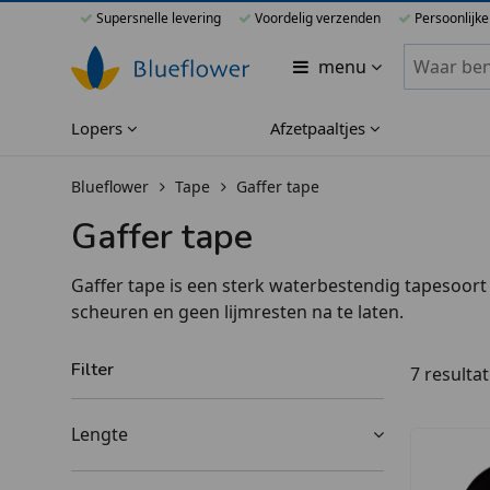
Supersnelle levering
Voordelig verzenden
Persoonlijke
Zoeken bi
menu
Lopers
Afzetpaaltjes
Blueflower
Tape
Gaffer tape
Gaffer tape
Gaffer tape is een sterk waterbestendig tapesoort
scheuren en geen lijmresten na te laten.
Filter
7 resulta
Lengte