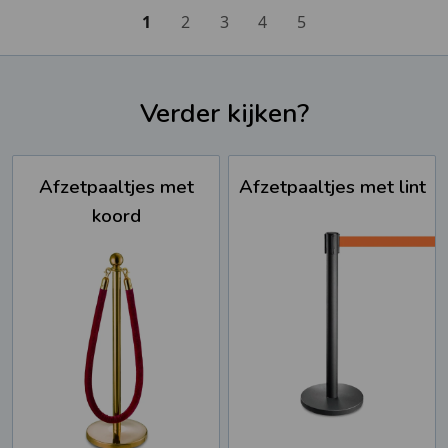
1
2
3
4
5
Verder kijken?
Afzetpaaltjes met
Afzetpaaltjes met lint
koord