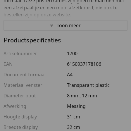
formaat. Deze posterframes zijn goed te matchen met
een afzetpaaltje en een mooi afzetkoord, die ook te
bestellen zijn op onze website.
Toon meer
Wat maakt dit monteerbare messing informatiebordje
speciaal?
Productspecificaties
Voor A4 formaat documenten
Artikelnummer
1700
Documenten zijn eenvoudig te wisselen
EAN
6150937178106
Beschikbaar in de kleuren: zwart, goud (messing),
zilver (chroom)
Document formaat
A4
Eenvoudig op een afzetpaal te monteren
Materiaal venster
Transparant plastic
Laagste prijsgarantie
Diameter bout
8 mm, 12 mm
Goed om te weten
Afwerking
Messing
Dit display is
geschikt voor afzetpaaltjes met een 8 of 12
Hoogte display
31 cm
millimeter bout
aan de bovenzijde. Als u voor een mooi
zicht wilt zorgen met de afzetpaaltjes en de koorden,
Breedte display
32 cm