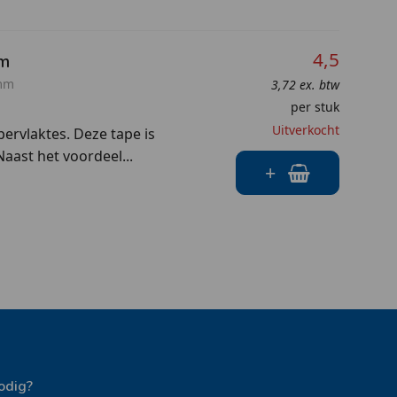
4,5
mm
mm
3,72 ex. btw
per stuk
Uitverkocht
ervlaktes. Deze tape is
aast het voordeel...
+
odig?