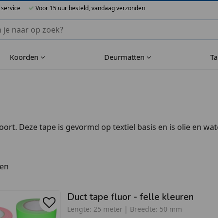
 service
Voor 15 uur besteld, vandaag verzonden
nnen Blueflower
Koorden
Deurmatten
T
rt. Deze tape is gevormd op textiel basis en is olie en wate
ten
Duct tape fluor - felle kleuren
Lengte:
25 meter
Breedte:
50 mm