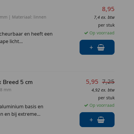
8,95
 mm
Materiaal:
linnen
7,4 ex. btw
per stuk
Op voorraad
scheurbaar en heeft een
pe licht...
+
5,95
7,25
ter x Breed 5 cm
48 mm
4,92 ex. btw
per stuk
Op voorraad
 aluminium basis en
 en bij extreme...
+