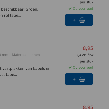
per stuk
Op voorraad
en beschikbaar: Groen,
 rol tape...
+
8,95
0 mm
Materiaal:
linnen
7,4 ex. btw
per stuk
Op voorraad
het vastplakken van kabels en
ct tape...
+
8,95