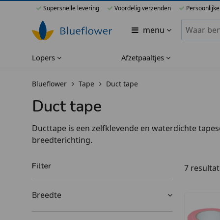
Supersnelle levering
Voordelig verzenden
Persoonlijke
Zoeken bi
menu
Lopers
Afzetpaaltjes
Blueflower
Tape
Duct tape
Duct tape
Ducttape is een zelfklevende en waterdichte tapesoo
breedterichting.
Filter
7 resulta
Breedte