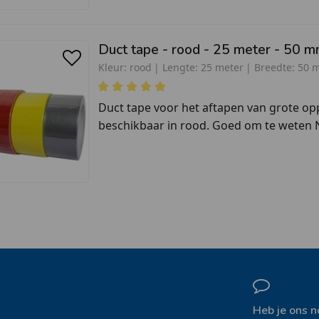
Duct tape - rood - 25 meter - 50 
Kleur:
rood
Lengte:
25 meter
Breedte:
50 
Duct tape voor het aftapen van grote opp
beschikbaar in rood. Goed om te weten N
Heb je ons n