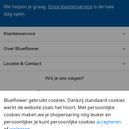
We helpen je graag.
Onze klantenservice
is de hele
dag open.
Klantenservice
Over Blueflower
Locatie & Contact
Wil je ons volgen?
Blueflower gebruikt cookies. Dankzij standaard cookies
werkt de website zoals het hoort. Met persoonlijke
Beoordeeld met een
9,6
door klanten
cookies maken we je shopervaring nóg leuker en
persoonlijker. Je kunt persoonlijke cookies
accepteren
of
weigeren
.