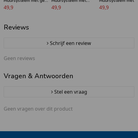
Muursysteem met geel
Muursysteem met
Muursysteem met r
lint - 5m - Krijger®
49,9
zwart lint - 5m -
49,9
lint - 5m - Krijger®
49,9
Krijger®
Reviews
Schrijf een review
Geen reviews
Vragen & Antwoorden
Stel een vraag
Geen vragen over dit product