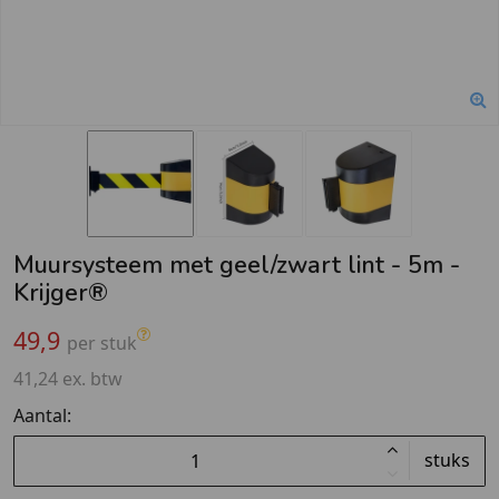
Muursysteem met geel/zwart lint - 5m -
Krijger®
49,9
per stuk
41,24 ex. btw
Aantal:
stuks