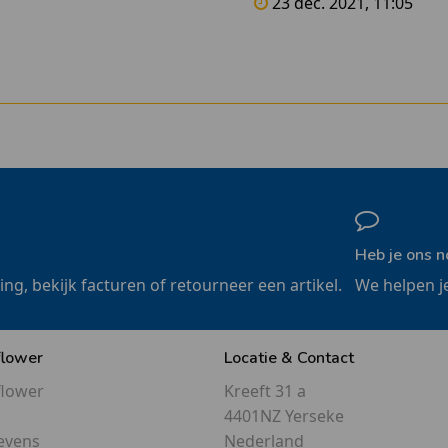
23 dec. 2021, 11:05
Heb je ons n
ling, bekijk facturen of retourneer een artikel.
We helpen j
flower
Locatie & Contact
flower
Kreeft 31 a
4401NZ Yerseke
evens
Nederland