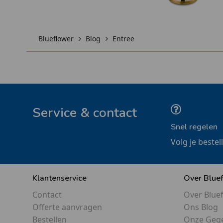
Blueflower
Blog
Entree
Service & contact
Snel regelen
Volg je bestel
Klantenservice
Over Blue
Contact
Over Blue
Offerte aanvragen
Ons Blog
Bestellen
Onze Geg