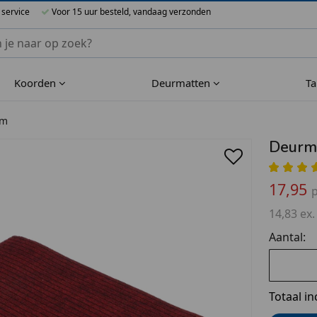
 service
Voor 15 uur besteld, vandaag verzonden
nnen Blueflower
Koorden
Deurmatten
T
cm
Deurma
17,95
p
14,83 ex.
Aantal:
Totaal in