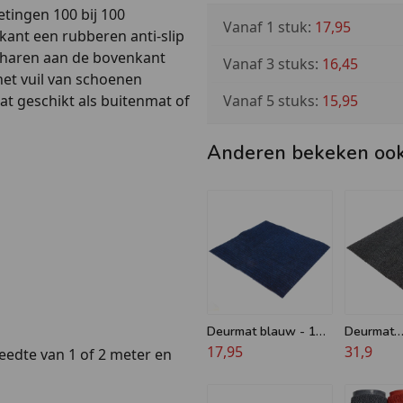
tingen 100 bij 100
Vanaf 1 stuk:
17,95
ant een rubberen anti-slip
e haren aan de bovenkant
Vanaf 3 stuks:
16,45
et vuil van schoenen
Vanaf 5 stuks:
15,95
t geschikt als buitenmat of
Anderen bekeken oo
Deurmat blauw - 100
Deurmat
x 100 cm
17,95
Zwart/Ant
31,9
edte van 1 of 2 meter en
100 x 100
Intensief 