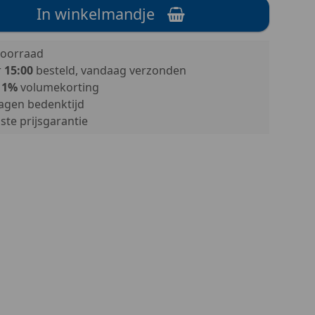
In winkelmandje
oorraad
r
15:00
besteld, vandaag verzonden
11%
volumekorting
agen bedenktijd
te prijsgarantie