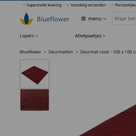
Supersnelle levering
Voordelig verzenden
Persoonlijke
Zoeken bi
menu
Lopers
Afzetpaaltjes
Blueflower
Deurmatten
Deurmat rood - 100 x 100 