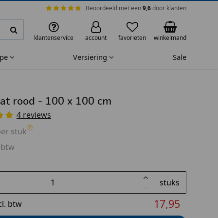
Beoordeeld met een
9,6
door klanten
klantenservice
account
favorieten
winkelmand
ape
Versiering
Sale
t rood - 100 x 100 cm
4 reviews
er stuk
 btw
stuks
17,95
cl. btw