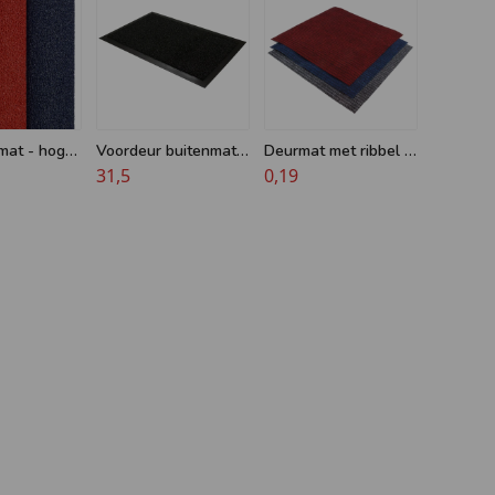
mat - hoge
Voordeur buitenmat -
Deurmat met ribbel -
- 16 mm -
90 x 150 cm - Verona
31,5
op maat
0,19
180 cm