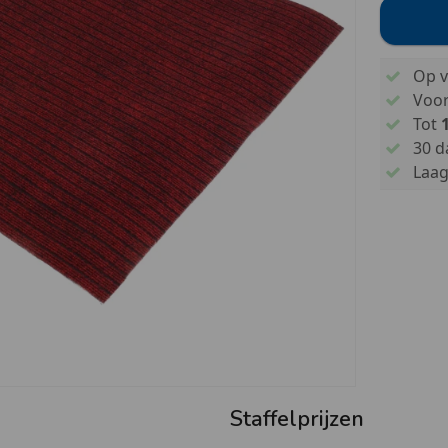
Op v
Voo
Tot
30 d
Laags
Staffelprijzen