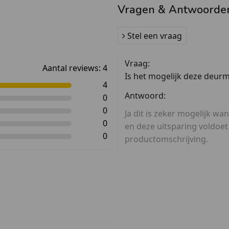
Vragen & Antwoorde
Stel een vraag
Vraag:
Aantal reviews:
4
Is het mogelijk deze deurm
4
Antwoord:
0
0
Ja dit is zeker mogelijk wa
0
en deze uitsparing voldoe
0
productomschrijving.