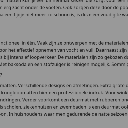
 deurmatten kun je een binnenmat kiezen die zorgt voor een 
zijn erg zacht onder de voeten. Ook zorgen deze door de poo
a een tijdje niet meer zo schoon is, is deze eenvoudig te wa
ctioneel in één. Vaak zijn ze ontwerpen met de materialen
voor het effectief opnemen van vocht en vuil. Daarnaast zij
zelfs bij intensief loopverkeer. De materialen zijn zo gekoze
ken. Met baksoda en een stofzuiger is reinigen mogelijk. So
?
matten. Verschillende designs en afmetingen. Extra grote d
 droogloopmatten hier een professionele indruk. Voor wink
nnendringen. Verder voorkomt een deurmat met rubberen on
zoals scholen, ziekenhuizen en zwembaden is een deurmat oo
oon. In huishoudens waar men gedurende de natte seizoene