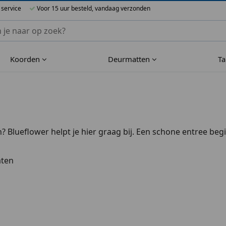
 service
Voor 15 uur besteld, vandaag verzonden
nnen Blueflower
Koorden
Deurmatten
T
n? Blueflower helpt je hier graag bij. Een schone entree b
gt direct voor een schoner interieur. Verder hebben de dr
rm welkom voor de gasten. Blueflower biedt binnenmatten in d
aten
eurmat online.