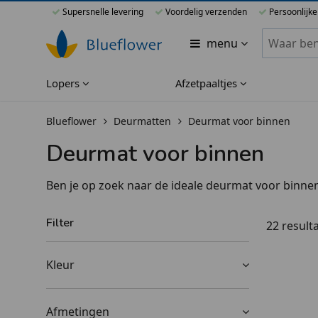
Supersnelle levering
Voordelig verzenden
Persoonlijke
Zoeken bi
menu
Lopers
Afzetpaaltjes
Blueflower
Deurmatten
Deurmat voor binnen
Deurmat voor binnen
Ben je op zoek naar de ideale deurmat voor binne
voorkom je vuil, vocht en modder in huis. Dit zor
een stijlvolle uitstraling. Zo zorg je voor een wa
Filter
22 result
deurmatten op maat. Shop dus snel de perfecte d
Kleur
Afmetingen