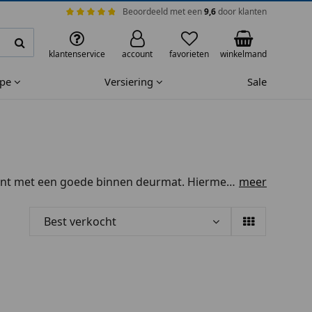
Beoordeeld met een
9,6
door klanten
klantenservice
account
favorieten
winkelmand
ape
Versiering
Sale
egint met een goede binnen deurmat. Hiermee
meer
oogloopmatten naast hun praktische werking
iverse stijlen en maten, en zelfs binnen
Best verkocht