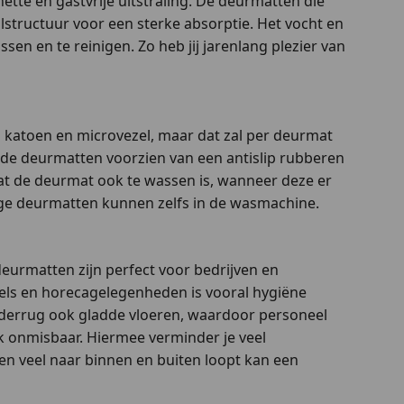
nette en gastvrije uitstraling. De deurmatten die
lstructuur voor een sterke absorptie. Het vocht en
ssen en te reinigen. Zo heb jij jarenlang plezier van
 katoen en microvezel, maar dat zal per deurmat
n de deurmatten voorzien van een antislip rubberen
n dat de deurmat ook te wassen is, wanneer deze er
mmige deurmatten kunnen zelfs in de wasmachine.
eurmatten zijn perfect voor bedrijven en
els en horecagelegenheden is vooral hygiëne
derrug ook gladde vloeren, waardoor personeel
k onmisbaar. Hiermee verminder je veel
n veel naar binnen en buiten loopt kan een