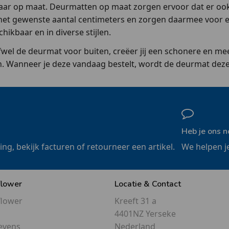
aar op maat. Deurmatten op maat zorgen ervoor dat er ook i
 het gewenste aantal centimeters en zorgen daarmee voor 
ikbaar en in diverse stijlen.
el de deurmat voor buiten, creëer jij een schonere en m
n. Wanneer je deze vandaag bestelt, wordt de deurmat dez
Heb je ons n
ling, bekijk facturen of retourneer een artikel.
We helpen j
flower
Locatie & Contact
flower
Kreeft 31 a
4401NZ Yerseke
evens
Nederland