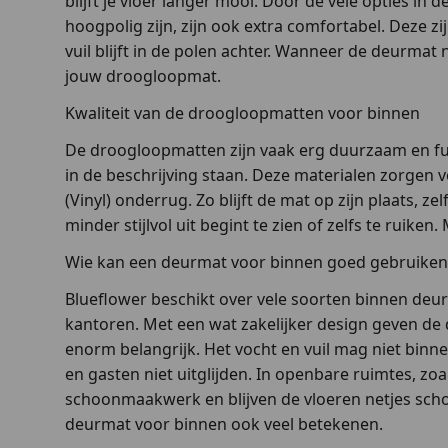
blijft je vloer langer mooi. Door de vele opties in
hoogpolig zijn, zijn ook extra comfortabel. Deze 
vuil blijft in de polen achter. Wanneer de deurmat n
jouw droogloopmat.
Kwaliteit van de droogloopmatten voor binnen
De droogloopmatten zijn vaak erg duurzaam en fun
in de beschrijving staan. Deze materialen zorgen 
(Vinyl) onderrug. Zo blijft de mat op zijn plaats, 
minder stijlvol uit begint te zien of zelfs te rui
Wie kan een deurmat voor binnen goed gebruiken
Blueflower beschikt over vele soorten binnen deur
kantoren. Met een wat zakelijker design geven de
enorm belangrijk. Het vocht en vuil mag niet bi
en gasten niet uitglijden. In openbare ruimtes, 
schoonmaakwerk en blijven de vloeren netjes sch
deurmat voor binnen ook veel betekenen.