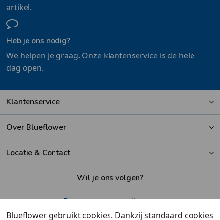
artikel.
Heb je ons nodig?
We helpen je graag.
Onze klantenservice
is de hele
dag open.
Klantenservice
Over Blueflower
Locatie & Contact
Wil je ons volgen?
Blueflower gebruikt cookies. Dankzij standaard cookies