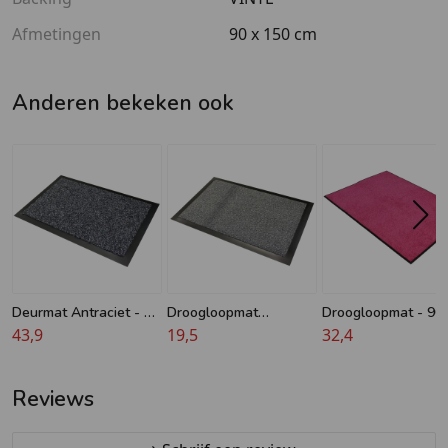
Afmetingen
90 x 150 cm
Anderen bekeken ook
Deurmat Antraciet - 90
Droogloopmat
Droogloopmat - 90 
x 150 cm - Cleantime -
43,9
Antraciet - 60 x 180 cm
19,5
120 cm - Wash &
32,4
Hoge kwaliteit
- Olympia
Clean
Reviews