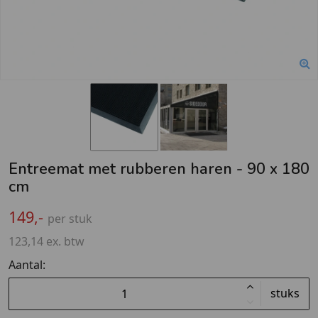
Entreemat met rubberen haren - 90 x 180
cm
149,-
per stuk
123,14 ex. btw
Aantal:
stuks