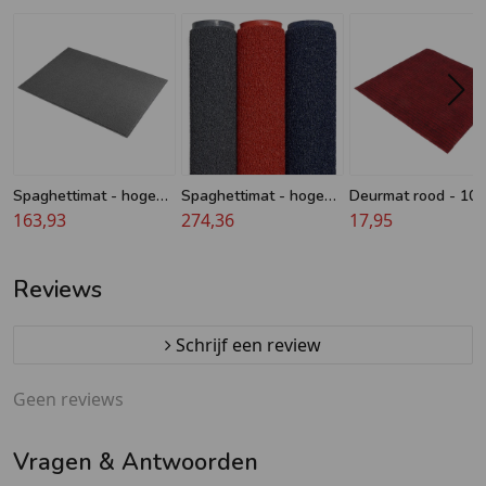
Spaghettimat - hoge
Spaghettimat - hoge
Deurmat rood - 100
kwaliteit - 10 mm - 120
163,93
kwaliteit - 16 mm - 120
274,36
100 cm
17,95
cm x 180 cm
cm x 180 cm
Reviews
Schrijf een review
Geen reviews
Vragen & Antwoorden