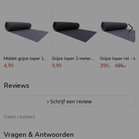
Middel grijze loper 1
Grijze loper 2 meter
Grijze loper rol - le
meter breed
4,99
breed
9,99
50 meter - breedte 
399,-
499,-
meter
Reviews
Schrijf een review
Geen reviews
Vragen & Antwoorden