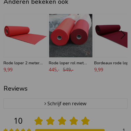
Anderen bekeken ook
Rode loper 2 meter
Rode loper rol met
Bordeaux rode lope
breed
9,99
folie naaldvilt - 2 meter
445,-
549,-
meter breed
9,99
breedte - 50 meter
lengte
Reviews
Schrijf een review
10
1