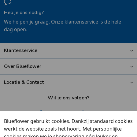
Heb je ons nodig?
We helpen je graag.
Onze klantenservice
is de hele
dag open.
Klantenservice
Over Blueflower
Locatie & Contact
Wil je ons volgen?
Blueflower gebruikt cookies. Dankzij standaard cookies
werkt de website zoals het hoort. Met persoonlijke
Beoordeeld met een
9,6
door klanten
cookies maken we je shopervaring nóg leuker en