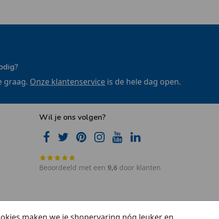
odig?
e graag.
Onze klantenservice
is de hele dag open.
Wil je ons volgen?
Beoordeeld met een
9,6
door klanten
cookies maken we je shopervaring nóg leuker en