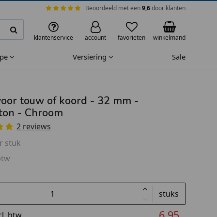
Beoordeeld met een
9,6
door klanten
klantenservice
account
favorieten
winkelmand
ape
Versiering
Sale
oor touw of koord - 32 mm -
ton - Chroom
2 reviews
r stuk
btw
stuks
6,95
cl. btw