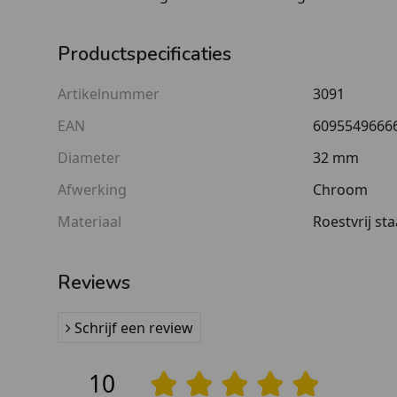
Productspecificaties
Artikelnummer
3091
EAN
6095549666
Diameter
32 mm
Afwerking
Chroom
Materiaal
Roestvrij sta
Reviews
Schrijf een review
10