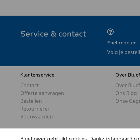
Service & contact
Snel regelen
Volg je bestel
Klantenservice
Over Blue
Contact
Over Blue
Offerte aanvragen
Ons Blog
Bestellen
Onze Geg
Retourneren
Voorwaarden
Blueflower gebruikt cookies. Dankzij standaard co