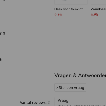
Haak voor touw of
Wandhaak
koord - 32 mm -
6,95
koord of 
5,95
Musketon - Zwart
60 mm - 
613
al
Vragen & Antwoorde
Stel een vraag
Vraag:
Aantal reviews:
2