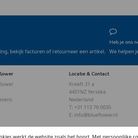
Heb je ons n
ling, bekijk facturen of retourneer een artikel.
We helpen j
flower
Locatie & Contact
flower
Kreeft 31 a
4401NZ Yerseke
evens
Nederland
T:
+31 113 76 0035
E:
info@blueflower.nl
okies werkt de website zoals het hoort. Met persoonlijke 