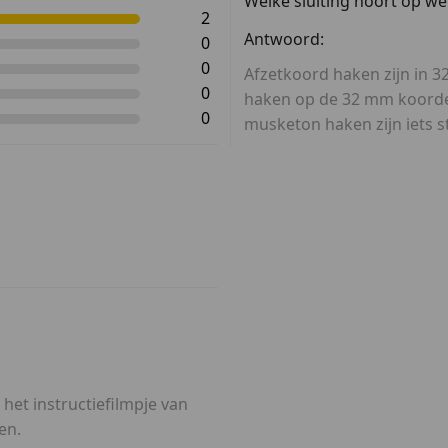
Welke sluiting hoort op we
2
Antwoord:
0
0
Afzetkoord haken zijn in 
0
haken op de 32 mm koorden
0
musketon haken zijn iets s
 het instructiefilmpje van
en.