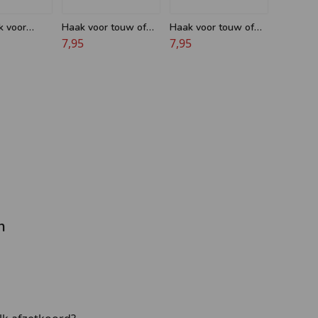
 voor
Haak voor touw of
Haak voor touw of
touw - 35 x
koord - 40 mm -
7,95
koord - 40 mm -
7,95
Chroom
Musketon - Zwart
Musketon - Messing
n