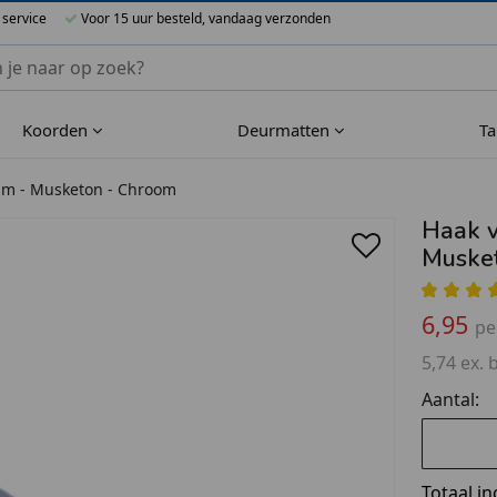
 service
Voor 15 uur besteld, vandaag verzonden
nnen Blueflower
Koorden
Deurmatten
T
 mm - Musketon - Chroom
Haak v
Muske
6,95
pe
5,74 ex. 
Aantal:
Totaal in