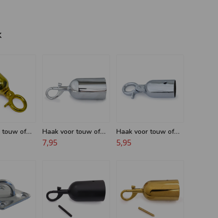
k
 touw of
Haak voor touw of
Haak voor touw of
2 mm -
koord - 40 mm -
7,95
koord - 32 mm -
5,95
 Messing
Musketon - Chroom
Bajonet - Chroom