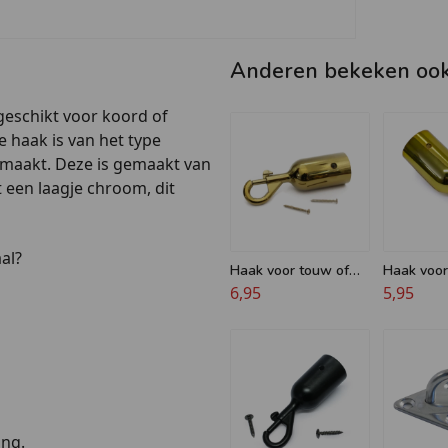
Anderen bekeken oo
 geschikt voor koord of
 haak is van het type
maakt. Deze is gemaakt van
t een laagje chroom, dit
al?
Haak voor touw of
Haak voor
koord - 32 mm -
6,95
koord - 3
5,95
Musketon - Messing
Bajonet -
ing.