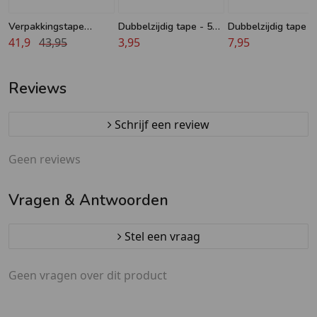
Verpakkingstape
Dubbelzijdig tape - 50
Dubbelzijdig tape -
transparant - 48 mm x
41,9
43,95
mm x 10 m - Geen
3,95
mm x 25 m - Geen
7,95
55 m - 36 stuks
lijmresten
Lijmresten - Allrou
Reviews
Schrijf een review
Geen reviews
Vragen & Antwoorden
Stel een vraag
Geen vragen over dit product