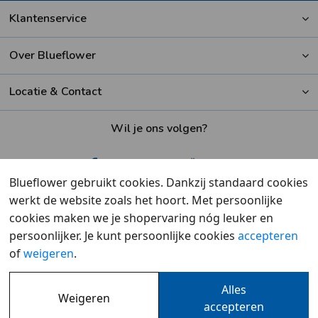
Klantenservice
Over Blueflower
Locatie & Contact
Wil je ons volgen?
Blueflower gebruikt cookies. Dankzij standaard cookies
werkt de website zoals het hoort. Met persoonlijke
Beoordeeld met een
9,6
door klanten
cookies maken we je shopervaring nóg leuker en
persoonlijker. Je kunt persoonlijke cookies
accepteren
of
weigeren
.
Alles
Weigeren
Overzicht
•
Cookies
•
Privacy
accepteren