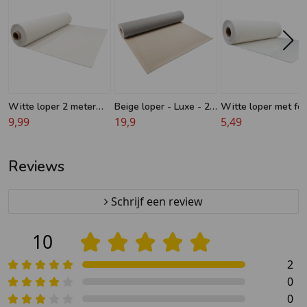
Witte loper 2 meter
Beige loper - Luxe - 2
Witte loper met fol
breed
9,99
meter breed
19,9
meter breed
5,49
Reviews
Schrijf een review
10
2
0
0