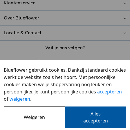
Klantenservice
Over Blueflower
Locatie & Contact
Wil je ons volgen?
Blueflower gebruikt cookies. Dankzij standaard cookies
werkt de website zoals het hoort. Met persoonlijke
Beoordeeld met een
9,6
door klanten
cookies maken we je shopervaring nóg leuker en
persoonlijker. Je kunt persoonlijke cookies
accepteren
of
weigeren
.
Alles
Weigeren
Overzicht
•
Cookies
•
Privacy
accepteren
© 2007 - 2026 - Blueflower