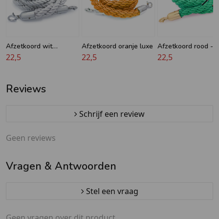
Afzetkoord wit
Afzetkoord oranje luxe
Afzetkoord rood - 
luxe/gedraaid
22,5
22,5
- Messing haken
22,5
Reviews
Schrijf een review
Geen reviews
Vragen & Antwoorden
Stel een vraag
Geen vragen over dit product