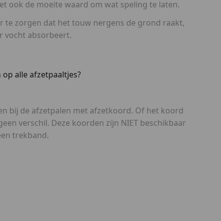
het ook de moeite waard om wat speling te laten.
or te zorgen dat het touw nergens de grond raakt,
r vocht absorbeert.
p alle afzetpaaltjes?
n bij de afzetpalen met afzetkoord. Of het koord
een verschil. Deze koorden zijn NIET beschikbaar
een trekband.