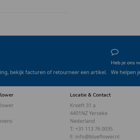
Heb je ons n
ling, bekijk facturen of retourneer een artikel.
We helpen j
flower
Locatie & Contact
flower
Kreeft 31 a
4401NZ Yerseke
evens
Nederland
T:
+31 113 76 0035
E:
info@blueflower.nl