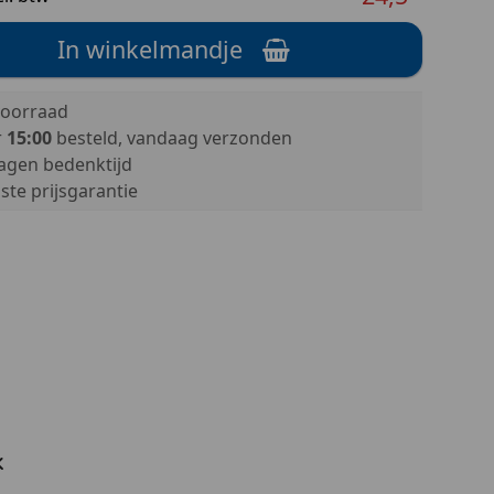
In winkelmandje
oorraad
r
15:00
besteld, vandaag verzonden
agen bedenktijd
te prijsgarantie
k