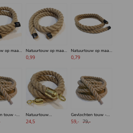
uw op maat
Natuurtouw op maat
Natuurtouw op maat
Jute
- 40 mm - Jute
0,99
- 20 mm - Jute
0,79
n touw -
Natuurtouw
Gevlochten touw -
er 10 meter
-
afzetkoord - 40 mm -
24,5
32 mm - per 10 meter
59,-
79,-
Jute - Messing haken