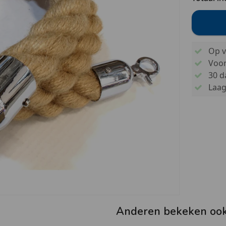
Op v
Voo
30 d
Laags
Anderen bekeken oo