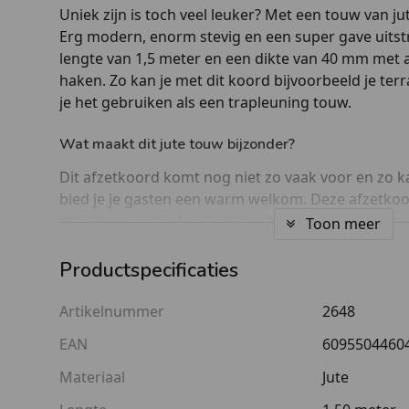
Uniek zijn is toch veel leuker? Met een touw van ju
Erg modern, enorm stevig en een super gave uitstr
lengte van 1,5 meter en een dikte van 40 mm met
haken. Zo kan je met dit koord bijvoorbeeld je terr
je het gebruiken als een trapleuning touw.
Wat maakt dit jute touw bijzonder?
Dit afzetkoord komt nog niet zo vaak voor en zo kan
bied je je gasten een warm welkom. Deze afzetko
stootje, wegens de goede kwaliteit. Daarom zijn ze
Toon meer
gebruiken als een stootboeitje op de havens.
Productspecificaties
Goed om te weten
Artikelnummer
2648
Je hebt zelf de keuze in de hand om een natuurto
gouden of een zilveren sluiting. Deze bevestigen wi
EAN
6095504460
Materiaal
Jute
Gerelateerde producten