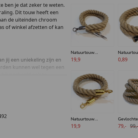
te ben je dat zeker te weten.
aling. Dit touw heeft een
 aan de uiteinden chroom
as of winkel afzetten of kan
Natuurtouw
Natuurto
afzetkoord - 32 mm -
19,9
- 32 mm - 
0,89
 jij een uniekeling zijn en
Jute - Chroom haken
orden kunnen wel tegen een
 bijvoorbeeld ook te
uw te ontvangen met een
j gratis.
492
Natuurtouw
Gevlochte
afzetkoord - 32 mm -
19,9
40 mm - p
79,-
99,
Jute - Messing haken