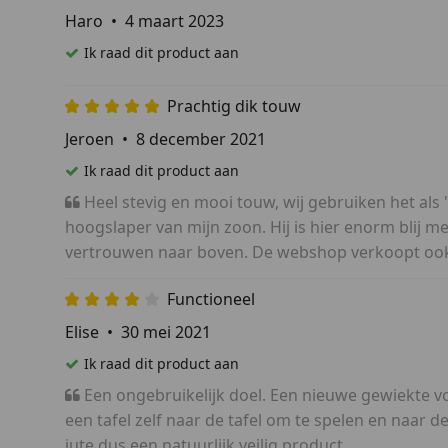
Haro
•
4 maart 2023
Ik raad dit product aan
Prachtig dik touw
Jeroen
•
8 december 2021
Ik raad dit product aan
Heel stevig en mooi touw, wij gebruiken het als
hoogslaper van mijn zoon. Hij is hier enorm blij m
vertrouwen naar boven. De webshop verkoopt oo
Functioneel
Elise
•
30 mei 2021
Ik raad dit product aan
Een ongebruikelijk doel. Een nieuwe gewiekte vo
een tafel zelf naar de tafel om te spelen en naar d
jute dus een natuurlijk veilig product.