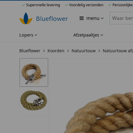
Supersnelle levering
Voordelig verzenden
Persoonlijke
Zoeken bi
menu
Lopers
Afzetpaaltjes
Blueflower
Koorden
Natuurtouw
Natuurtouw afz