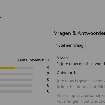
rmale' afzetkoorden, zoals
bber bent van een
etpalen met een trekband.
S
 we deze ook leveren in 32
 eventueel ook op maat
Vragen & Antwoorde
Stel een vraag
Vraag:
Aantal reviews:
11
Is jute touw geschikt voor
9
Antwoord:
2
0
Jute touw is gevoelig voor
0
krimpt het door vocht. Dit
0
Om krimp te voorkomen en
te verlengen, kunt u hout