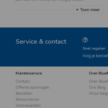
Toon meer
Service & contact
Snel regelen
Volg je bestel
Klantenservice
Over Blue
Contact
Over Blue
Offerte aanvragen
Ons Blog
Bestellen
Onze Geg
Retourneren
Voorwaarden