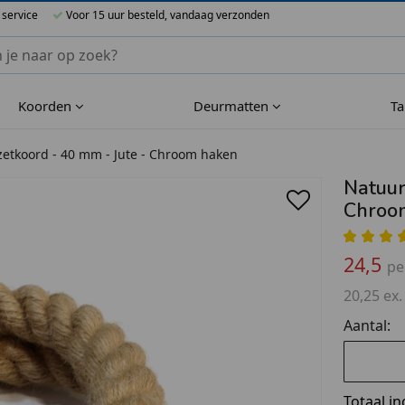
 service
Voor 15 uur besteld, vandaag verzonden
nnen Blueflower
Koorden
Deurmatten
T
etkoord - 40 mm - Jute - Chroom haken
Natuur
Chroo
24,5
pe
20,25 ex.
Aantal:
Totaal in