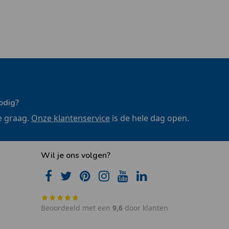
odig?
e graag.
Onze klantenservice
is de hele dag open.
Wil je ons volgen?
Beoordeeld met een
9,6
door klanten