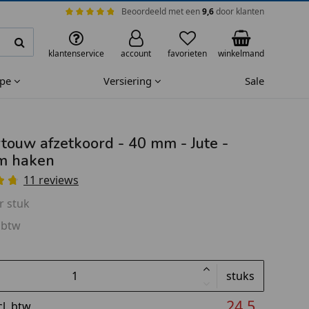
Beoordeeld met een
9,6
door klanten
klantenservice
account
favorieten
winkelmand
ape
Versiering
Sale
touw afzetkoord - 40 mm - Jute -
m haken
11 reviews
r stuk
 btw
stuks
24,5
cl. btw