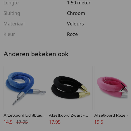
Lengte
1.50 meter
Sluiting
Chroom
Materiaal
Velours
Kleur
Roze
Anderen bekeken ook
Afzetkoord Lichtblauw
Afzetkoord Zwart -
Afzetkoord Roze -
- Velours - 32 mm -
14,5
17,95
Velours - 32 mm -
17,95
Velours - 40 mm -
19,5
Chroom haken
Messing haken
Chroom haken