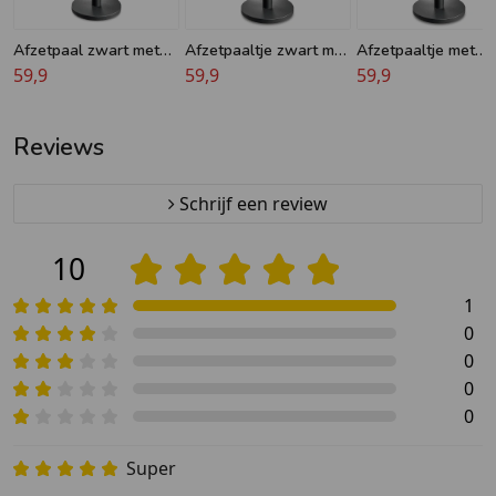
Maar naast al dit trekband verkopen we ook
afzetpaaltjes met afzetkoord. Deze zijn ook
Afzetpaal zwart met
Afzetpaaltje zwart met
Afzetpaaltje met
verkrijgbaar onder het kopje afzetpaaltjes met
rood/wit lint - 11 kg
59,9
zwart trekband - 11 kg
59,9
oranje trekband - 1
59,9
trekband.
Reviews
Schrijf een review
10
1
0
0
0
0
Super