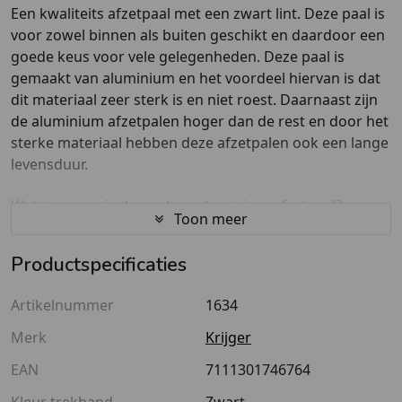
Een kwaliteits afzetpaal met een zwart lint. Deze paal is
voor zowel binnen als buiten geschikt en daardoor een
goede keus voor vele gelegenheden. Deze paal is
gemaakt van aluminium en het voordeel hiervan is dat
dit materiaal zeer sterk is en niet roest. Daarnaast zijn
de aluminium afzetpalen hoger dan de rest en door het
sterke materiaal hebben deze afzetpalen ook een lange
levensduur.
Wat is er speciaal aan deze aluminium afzetpaal?
Toon meer
Deze afzetpaal zorgt voor de begrenzing op de plekken
waar dat nodig is, maar tevens ook voor creativiteit en
Productspecificaties
design binnen uw bedrijf. Zo komen stijl en efficiëntie
samen, waardoor dit een ideale afzetpaal is. Ook staat
Artikelnummer
1634
dit paaltje zeer stevig door de zware voet en de sterke
schroef aan de onderkant. Het is ook een modulaire
Merk
Krijger
afzetpaal, wat betekend dat alle onderdelen van deze
EAN
7111301746764
paal los verkrijgbaar zijn en eenvoudig te monteren.
Kleur trekband
Zwart