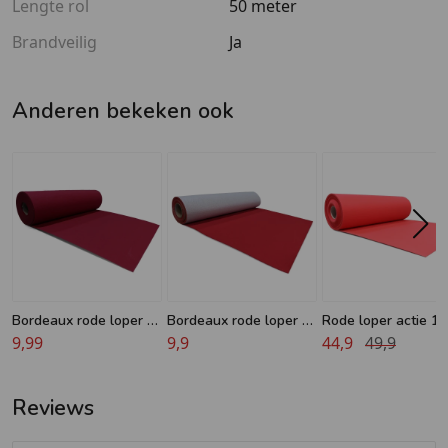
Lengte rol
50 meter
Brandveilig
Ja
Anderen bekeken ook
Bordeaux rode loper 2
Bordeaux rode loper -
Rode loper actie 10
meter breed
9,99
Luxe - 1 meter breed
9,9
meter
44,9
49,9
Reviews