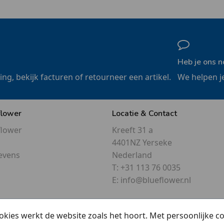
Heb je ons n
ling, bekijk facturen of retourneer een artikel.
We helpen j
flower
Locatie & Contact
flower
Kreeft 31 a
4401NZ Yerseke
evens
Nederland
T:
+31 113 76 0035
E:
info@blueflower.nl
okies werkt de website zoals het hoort. Met persoonlijke 