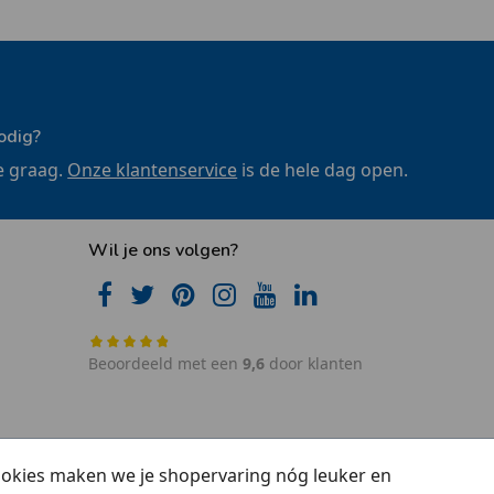
odig?
e graag.
Onze klantenservice
is de hele dag open.
Wil je ons volgen?
Beoordeeld met een
9,6
door klanten
cookies maken we je shopervaring nóg leuker en