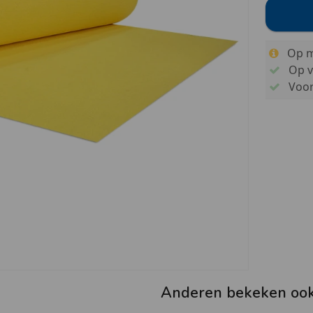
Op m
Op v
Voo
Anderen bekeken oo