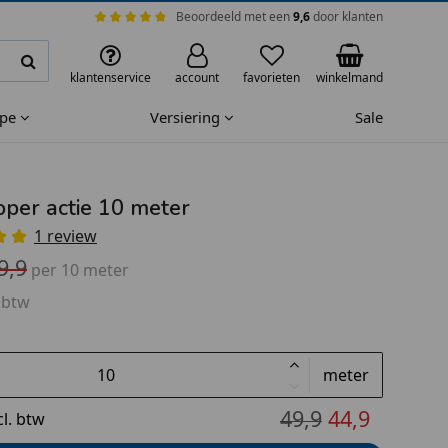
Beoordeeld met een
9,6
door klanten
klantenservice
account
favorieten
winkelmand
ape
Versiering
Sale
oper actie 10 meter
1 review
9,9
per 10 meter
 btw
meter
49,9
44,9
cl. btw