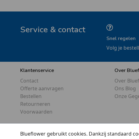
Service & contact
Snel regelen
Volg je bestel
Klantenservice
Over Blue
Contact
Over Blue
Offerte aanvragen
Ons Blog
Bestellen
Onze Geg
Retourneren
Voorwaarden
Blueflower gebruikt cookies. Dankzij standaard co