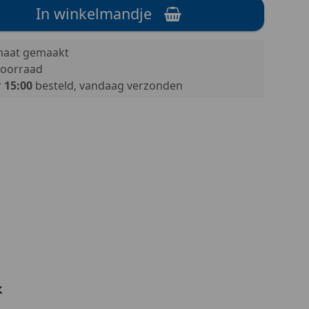
In winkelmandje
aat gemaakt
oorraad
r
15:00
besteld, vandaag verzonden
k