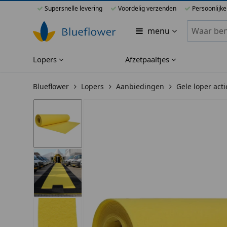
Supersnelle levering
Voordelig verzenden
Persoonlijke
Zoeken bi
menu
Lopers
Afzetpaaltjes
Blueflower
Lopers
Aanbiedingen
Gele loper act