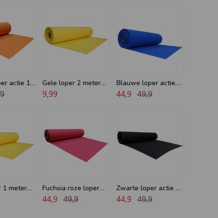
er actie 10
Gele loper 2 meter
Blauwe loper actie
,9
breed
9,99
10 meter
44,9
49,9
r 1 meter
Fuchsia roze loper
Zwarte loper actie 10
actie 10 meter
44,9
49,9
meter
44,9
49,9