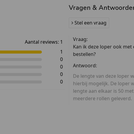
Vragen & Antwoorde
Stel een vraag
Vraag:
Aantal reviews:
1
Kan ik deze loper ook met 
1
bestellen?
0
Antwoord:
0
0
De lengte van deze loper 
0
hierbij mogelijk. De loper
lengte aan elkaar is 50 me
meerdere rollen geleverd.