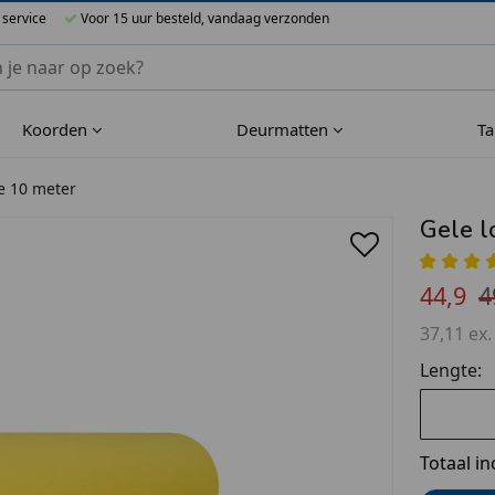
 service
Voor 15 uur besteld, vandaag verzonden
nnen Blueflower
Koorden
Deurmatten
T
ie 10 meter
Gele l
44,9
4
37,11 ex.
Lengte:
Totaal in