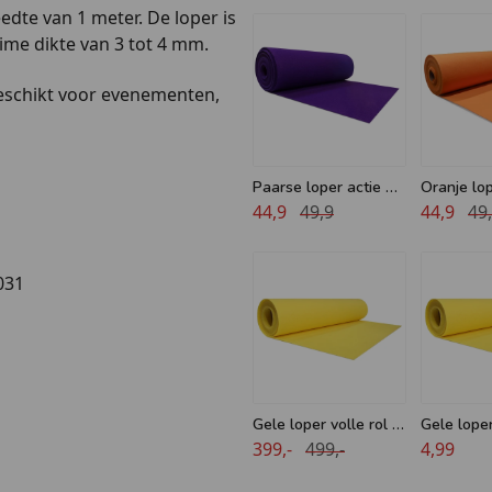
edte van 1 meter. De loper is
uime dikte van 3 tot 4 mm.
geschikt voor evenementen,
Paarse loper actie 10
Oranje lop
meter
44,9
49,9
meter
44,9
49
031
Gele loper volle rol -
Gele lope
lengte 50 meter -
399,-
499,-
breed
4,99
breedte 2 meter