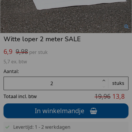
Witte loper 2 meter SALE
6,9
9,98
per stuk
5,7 ex. btw
Aantal:
stuks
19,96
13,8
Totaal incl. btw
In winkelmandje
Levertijd: 1 - 2 werkdagen