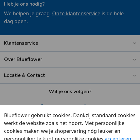
Heb je ons nodig?
We helpen je graag.
Onze klantenservice
is de hele
dag open.
Klantenservice
Over Blueflower
Locatie & Contact
Wil je ons volgen?
Blueflower gebruikt cookies. Dankzij standaard cookies
werkt de website zoals het hoort. Met persoonlijke
Beoordeeld met een
9,6
door klanten
cookies maken we je shopervaring nóg leuker en
persoonlijker. Je kunt persoonlijke cookies
accepteren