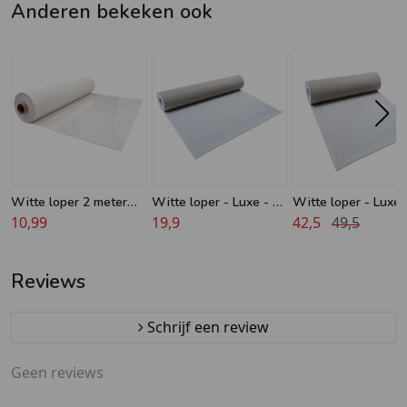
Anderen bekeken ook
Witte loper 2 meter
Witte loper - Luxe - 2
Witte loper - Luxe 
breed met folie
10,99
meter breed
19,9
meter
42,5
49,5
Reviews
Schrijf een review
Geen reviews