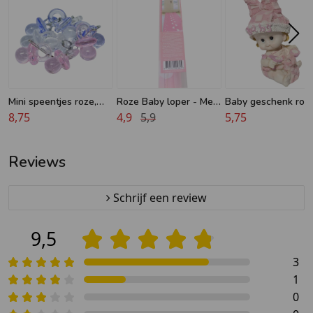
Mini speentjes roze,
Roze Baby loper - Met
Baby geschenk roz
blauw of transparant
8,75
voetjes - 2.5 meter
4,9
5,9
spaarpot
5,75
lang
Reviews
Schrijf een review
9,5
3
1
0