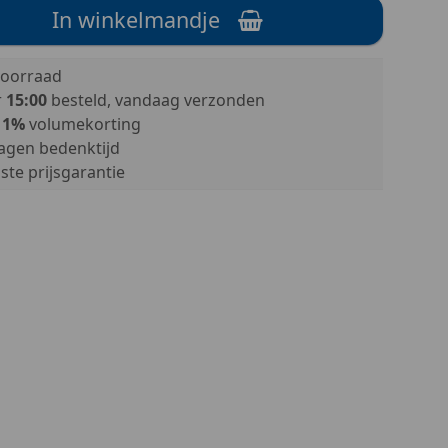
In winkelmandje
oorraad
r
15:00
besteld, vandaag verzonden
11%
volumekorting
agen bedenktijd
te prijsgarantie