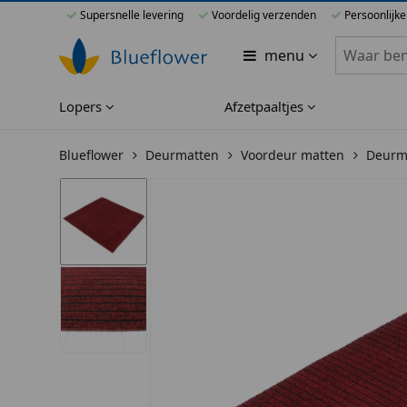
Supersnelle levering
Voordelig verzenden
Persoonlijke
Zoeken bi
menu
Lopers
Afzetpaaltjes
Blueflower
Deurmatten
Voordeur matten
Deurma