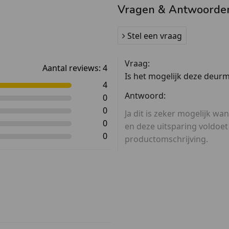
Vragen & Antwoorde
Stel een vraag
Vraag:
Aantal reviews:
4
Is het mogelijk deze deurm
4
Antwoord:
0
0
Ja dit is zeker mogelijk wa
0
en deze uitsparing voldoe
0
productomschrijving.