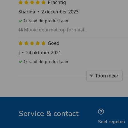
Prachtig
Sharida
•
2 december 2023
Ik raad dit product aan
Mooie deurmat, op formaat.
Goed
J
•
24 oktober 2021
Ik raad dit product aan
Toon meer
Service & contact
Snel regelen