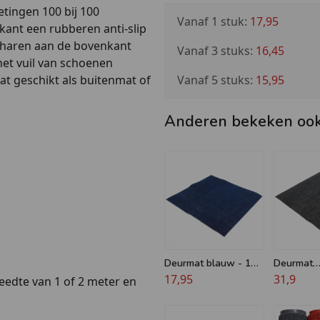
tingen 100 bij 100
Vanaf 1 stuk:
17,95
ant een rubberen anti-slip
e haren aan de bovenkant
Vanaf 3 stuks:
16,45
et vuil van schoenen
Vanaf 5 stuks:
15,95
t geschikt als buitenmat of
Anderen bekeken oo
Deurmat blauw - 100
Deurmat
x 100 cm
17,95
Zwart/Ant
31,9
edte van 1 of 2 meter en
100 x 100
Intensief 