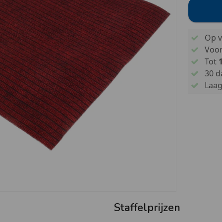
Op v
Voo
Tot
30 d
Laags
Staffelprijzen