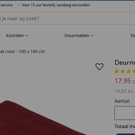
 service
Voor 15 uur besteld, vandaag verzonden
nnen Blueflower
Koorden
Deurmatten
T
t rood - 100 x 100 cm
Deurma
17,95
p
14,83 ex.
Aantal:
Totaal in