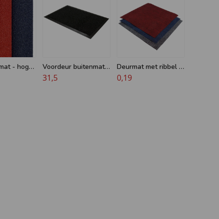
mat - hoge
Voordeur buitenmat -
Deurmat met ribbel -
- 16 mm -
90 x 150 cm - Verona
31,5
op maat
0,19
180 cm