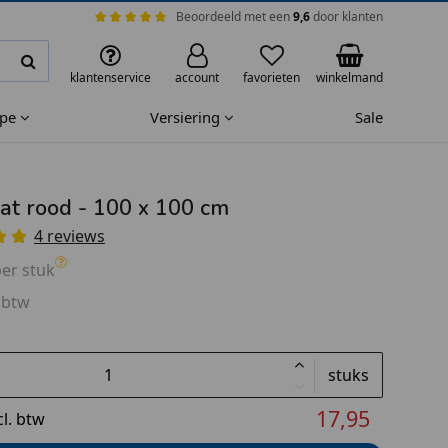
Beoordeeld met een
9,6
door klanten
klantenservice
account
favorieten
winkelmand
ape
Versiering
Sale
t rood - 100 x 100 cm
4 reviews
er stuk
 btw
stuks
17,95
cl. btw