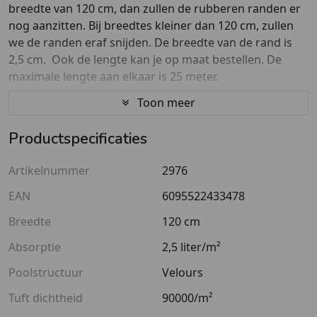
breedte van 120 cm, dan zullen de rubberen randen er
nog aanzitten. Bij breedtes kleiner dan 120 cm, zullen
we de randen eraf snijden. De breedte van de rand is
2,5 cm. Ook de lengte kan je op maat bestellen. De
maximale lengte aan elkaar is 25 meter.
Toon meer
Deze droogloopmat heeft een hoge kwaliteit en rafelt
niet. Deze deurmat is geschikt voor veelvuldig gebruik
Productspecificaties
en bijzonder geschikt voor de ingang van bedrijven,
winkels en scholen.
Artikelnummer
2976
Wat maakt deze zwarte deurmat op maat speciaal?
EAN
6095522433478
Breedte
120 cm
Hoge kwaliteit droogloopmat
Op maat te verkijgen
Absorptie
2,5 liter/m²
Mooie zwart/gemêleerde gemengde kleur
Poolstructuur
Velours
Antislip onderrug
Tuft dichtheid
90000/m²
Wasbaar