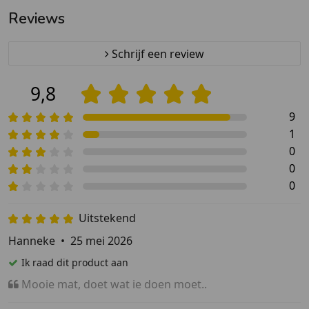
deurmat
Reviews
Schrijf een review
9,8
9
1
0
0
0
Uitstekend
Hanneke
•
25 mei 2026
Ik raad dit product aan
Mooie mat, doet wat ie doen moet..