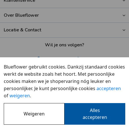
Klantenservice
Over Blueflower
Locatie & Contact
Wil je ons volgen?
Blueflower gebruikt cookies. Dankzij standaard cookies
werkt de website zoals het hoort. Met persoonlijke
Beoordeeld met een
9,6
door klanten
cookies maken we je shopervaring nóg leuker en
persoonlijker. Je kunt persoonlijke cookies
accepteren
of
weigeren
.
Alles
Weigeren
Overzicht
•
Cookies
•
Privacy
accepteren
© 2007 - 2026 - Blueflower