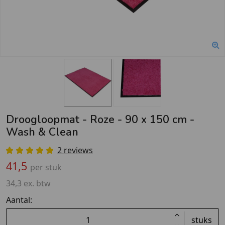
Droogloopmat - Roze - 90 x 150 cm -
Wash & Clean
2 reviews
41,5
per stuk
34,3 ex. btw
Aantal:
stuks