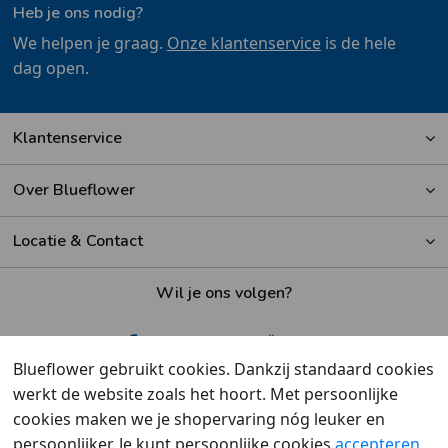
Heb je ons nodig?
We helpen je graag.
Onze klantenservice
is de hele
dag open.
Klantenservice
Over Blueflower
Locatie & Contact
Wil je ons volgen?
Blueflower gebruikt cookies. Dankzij standaard cookies
werkt de website zoals het hoort. Met persoonlijke
Beoordeeld met een
9,6
door klanten
cookies maken we je shopervaring nóg leuker en
persoonlijker. Je kunt persoonlijke cookies
accepteren