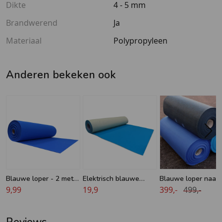
Dikte
4 - 5 mm
Brandwerend
Ja
Materiaal
Polypropyleen
Anderen bekeken ook
Blauwe loper - 2 meter
Elektrisch blauwe
Blauwe loper naaldv
breed
9,99
loper - Luxe - 2 meter
19,9
- 2 meter breed - 5
399,-
499,-
breed
meter lengte
Reviews