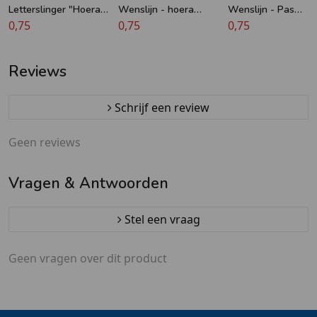
Letterslinger "Hoera
Wenslijn - hoera
Wenslijn - Pas
getrouwd"
0,75
getrouwd - rood
0,75
Getrouwd - Metalli
0,75
Rood
Reviews
Schrijf een review
Geen reviews
Vragen & Antwoorden
Stel een vraag
Geen vragen over dit product