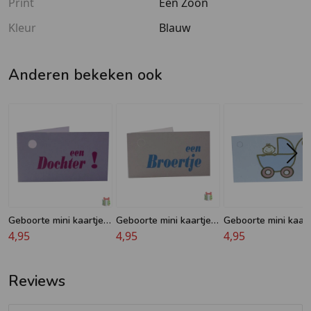
Print
Een Zoon
Kleur
Blauw
Anderen bekeken ook
Geboorte mini kaartje -
Geboorte mini kaartje -
Geboorte mini kaart
Een Dochter -
4,95
Een Broertje
4,95
Baby in wagen -
4,95
Geboorte kaartje
Geboortekaartje
Reviews