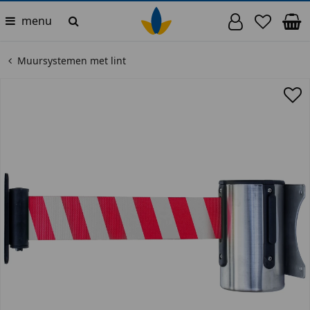
menu
Muursystemen met lint