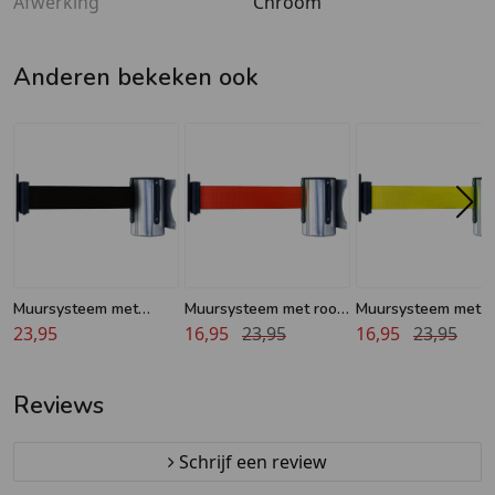
Afwerking
Chroom
Anderen bekeken ook
Muursysteem met
Muursysteem met rood
Muursysteem met g
zwart trekband - 2m
23,95
trekband - 2m
16,95
23,95
trekband - 2m
16,95
23,95
Reviews
Schrijf een review