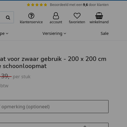
Beoordeeld met een
9,6
door klanten
klantenservice
account
favorieten
winkelmand
ape
Versiering
Sale
t voor zwaar gebruik - 200 x 200 cm
e schoonloopmat
139,-
per stuk
 btw