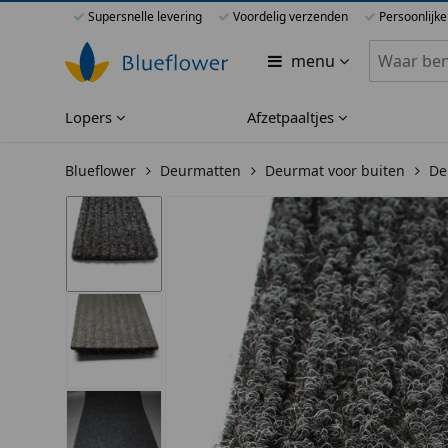
Supersnelle levering
Voordelig verzenden
Persoonlijke
Zoeken bi
menu
Lopers
Afzetpaaltjes
Blueflower
Deurmatten
Deurmat voor buiten
De