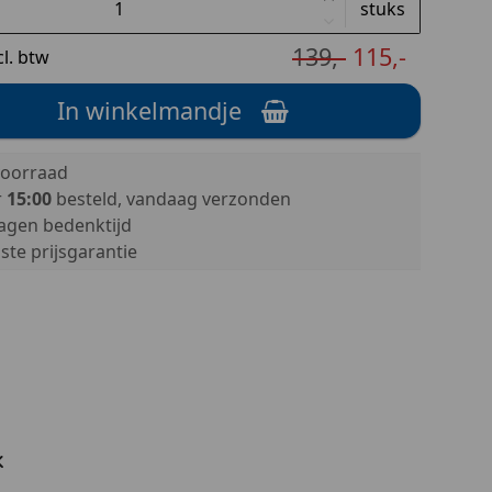
stuks
139,-
115,-
cl. btw
In winkelmandje
oorraad
r
15:00
besteld, vandaag verzonden
agen bedenktijd
te prijsgarantie
k