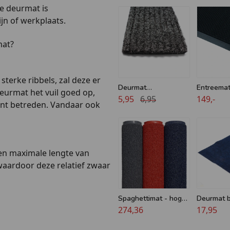
e deurmat is
jn of werkplaats.
mat?
terke ribbels, zal deze er
Deurmat
Entreemat
deurmat het vuil goed op,
zwart/antraciet -
5,95
6,95
rubberen 
149,-
nt betreden. Vandaar ook
Extra breed - Zwaar
x 180 cm
gebruik - Op maat
en maximale lengte van
 waardoor deze relatief zwaar
Spaghettimat - hoge
Deurmat b
kwaliteit - 16 mm -
274,36
x 100 cm
17,95
120 cm x 180 cm