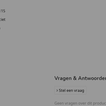
115
iet
m
Vragen & Antwoorde
Stel een vraag
Geen vragen over dit produc