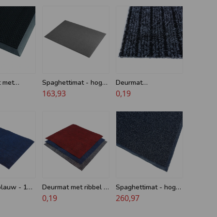
 met
Spaghettimat - hoge
Deurmat
haren - 90
kwaliteit - 10 mm -
163,93
grijs/antraciet met
0,19
120 cm x 180 cm
ribbel - op maat
lauw - 100
Deurmat met ribbel -
Spaghettimat - hoge
op maat
0,19
kwaliteit - 14 mm -
260,97
120 cm x 180 cm