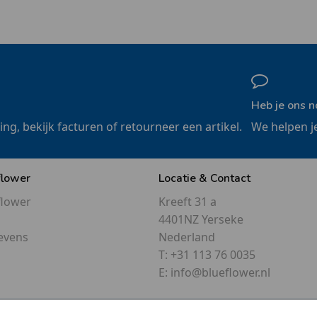
Heb je ons n
ling, bekijk facturen of retourneer een artikel.
We helpen j
flower
Locatie & Contact
flower
Kreeft 31 a
4401NZ Yerseke
evens
Nederland
T:
+31 113 76 0035
E:
info@blueflower.nl