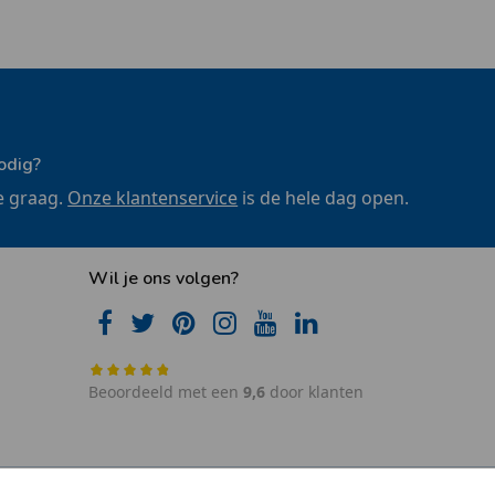
odig?
e graag.
Onze klantenservice
is de hele dag open.
Wil je ons volgen?
Beoordeeld met een
9,6
door klanten