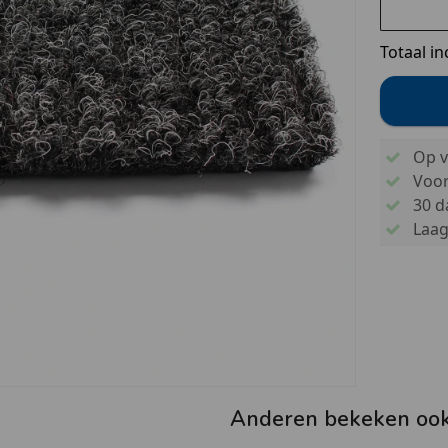
Totaal in
Op v
Voo
30 d
Laags
Anderen bekeken oo