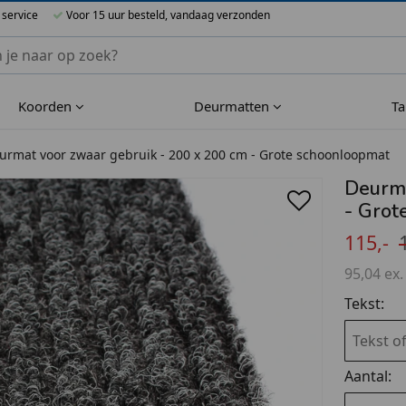
 service
Voor 15 uur besteld, vandaag verzonden
nnen Blueflower
Koorden
Deurmatten
T
urmat voor zwaar gebruik - 200 x 200 cm - Grote schoonloopmat
Deurma
- Grot
115,-
95,04 ex.
Tekst:
Aantal: