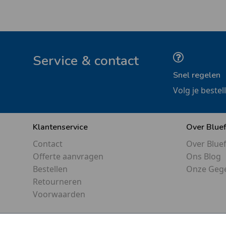
Service & contact
Snel regelen
Volg je bestel
Klantenservice
Over Blue
Contact
Over Blue
Offerte aanvragen
Ons Blog
Bestellen
Onze Geg
Retourneren
Voorwaarden