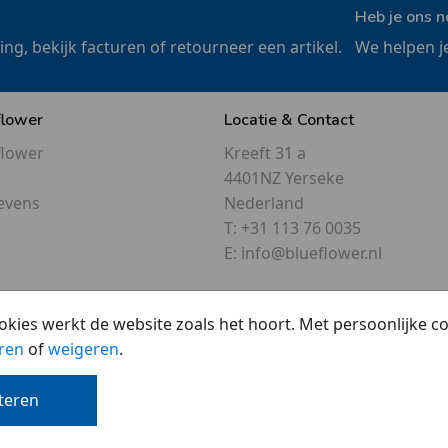
Heb je ons n
ling, bekijk facturen of retourneer een artikel.
We helpen j
flower
Locatie & Contact
flower
Kreeft 31 a
4401NZ Yerseke
evens
Nederland
T:
+31 113 76 0035
E:
info@blueflower.nl
okies werkt de website zoals het hoort. Met persoonlijke 
ren
of
weigeren
.
Overzicht
•
Cookies
•
Privacy
pteren
© 2007 - 2026 - Blueflower