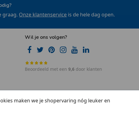
odig?
e graag.
Onze klantenservice
is de hele dag open.
Wil je ons volgen?
Beoordeeld met een
9,6
door klanten
cookies maken we je shopervaring nóg leuker en