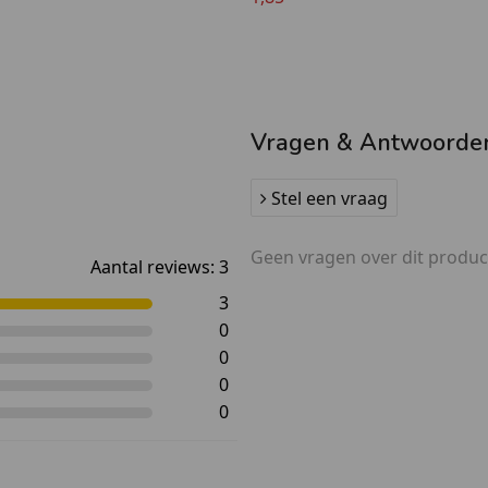
Vragen & Antwoorde
Stel een vraag
Geen vragen over dit produc
Aantal reviews:
3
3
0
0
0
0