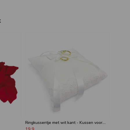
k
Ringkussentje met wit kant - Kussen voor
ringen - Bruiloft decoratie
19,9