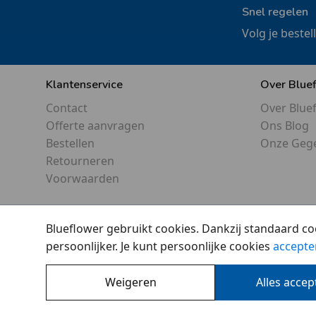
Snel regelen
Volg je bestel
Klantenservice
Over Blue
Contact
Over Blue
Offerte aanvragen
Ons Blog
Bestellen
Onze Geg
Retourneren
Voorwaarden
Blueflower gebruikt cookies. Dankzij standaard co
persoonlijker. Je kunt persoonlijke cookies
accepte
Weigeren
Alles acce