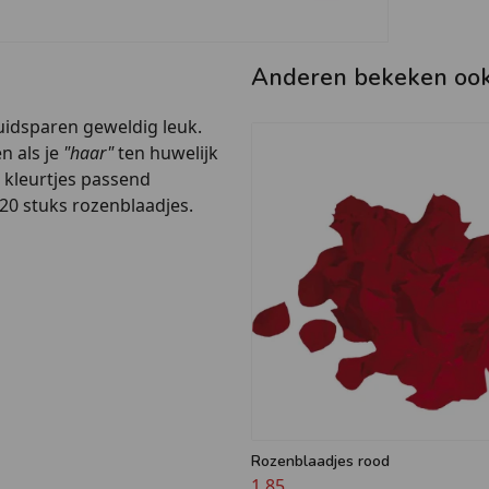
Anderen bekeken oo
uidsparen geweldig leuk.
n als je
"haar"
ten huwelijk
e kleurtjes passend
20 stuks rozenblaadjes.
Rozenblaadjes rood
1,85