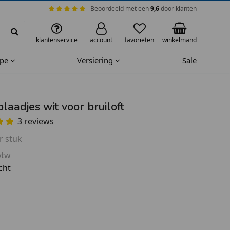
Beoordeeld met een
9,6
door klanten
klantenservice
account
favorieten
winkelmand
ape
Versiering
Sale
laadjes wit voor bruiloft
3 reviews
r stuk
btw
cht