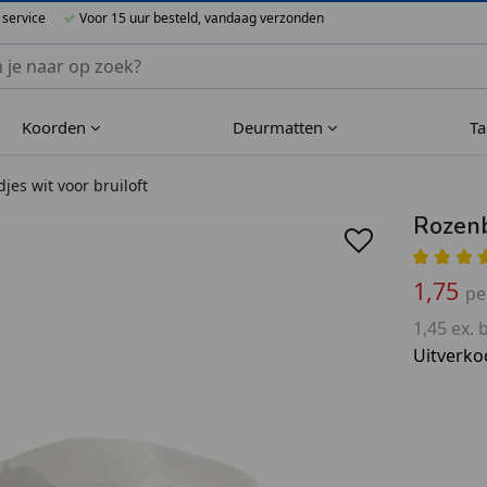
 service
Voor 15 uur besteld, vandaag verzonden
nnen Blueflower
Koorden
Deurmatten
T
jes wit voor bruiloft
Rozenb
1,75
pe
1,45 ex. 
Uitverko