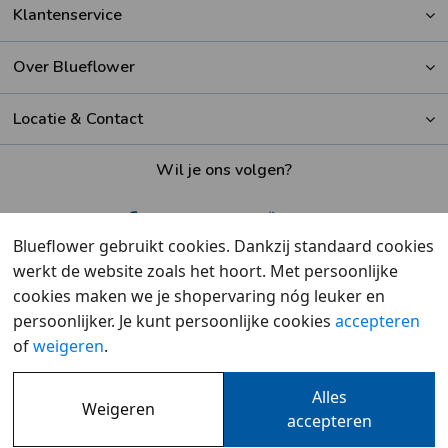
Klantenservice
Over Blueflower
Locatie & Contact
Wil je ons volgen?
Blueflower gebruikt cookies. Dankzij standaard cookies
werkt de website zoals het hoort. Met persoonlijke
Beoordeeld met een
9,6
door klanten
cookies maken we je shopervaring nóg leuker en
persoonlijker. Je kunt persoonlijke cookies
accepteren
of
weigeren
.
Alles
Weigeren
Overzicht
•
Cookies
•
Privacy
accepteren