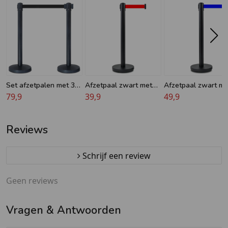
Set afzetpalen met 3
Afzetpaal zwart met
Afzetpaal zwart me
meter lint - Krijger® - 9
79,9
rood trekband - 8 kg
39,9
blauw trekband - 3
49,9
kg
8 kg
Reviews
Schrijf een review
Geen reviews
Vragen & Antwoorden