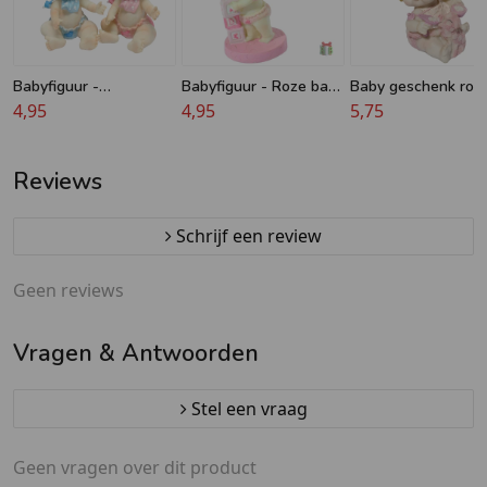
Babyfiguur -
Babyfiguur - Roze baby
Baby geschenk roz
Taarttopper - Baby
4,95
op kubus 17 cm -
4,95
spaarpot
5,75
cadeautje
Taarttopper
Reviews
Schrijf een review
Geen reviews
Vragen & Antwoorden
Stel een vraag
Geen vragen over dit product