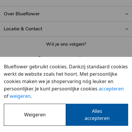
Over Blueflower
Locatie & Contact
Wil je ons volgen?
Blueflower gebruikt cookies. Dankzij standaard cookies
werkt de website zoals het hoort. Met persoonlijke
Beoordeeld met een
9,6
door klanten
cookies maken we je shopervaring nóg leuker en
persoonlijker. Je kunt persoonlijke cookies
accepteren
of
weigeren
.
Alles
Weigeren
Overzicht
•
Cookies
•
Privacy
accepteren
© 2007 - 2026 - Blueflower