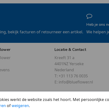
Heb je ons n
ling, bekijk facturen of retourneer een artikel.
We helpen j
flower
Locatie & Contact
flower
Kreeft 31 a
4401NZ Yerseke
evens
Nederland
T:
+31 113 76 0035
E:
info@blueflower.nl
okies werkt de website zoals het hoort. Met persoonlijke 
ren
of
weigeren
.