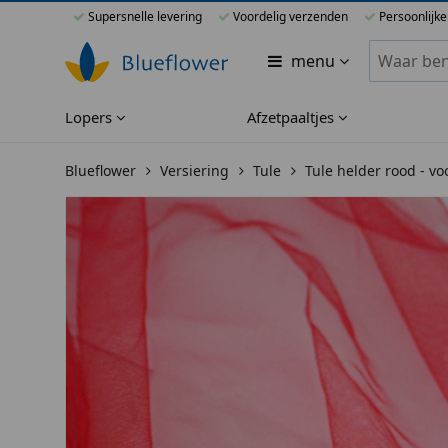
Supersnelle levering
Voordelig verzenden
Persoonlijke
Zoeken bi
menu
Lopers
Afzetpaaltjes
Blueflower
Versiering
Tule
Tule helder rood - vo