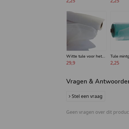
decoratie - 160 cm
2,25
voor decor
2,25
breed
klamboe
Witte tule voor het
Tule mint
maken van strikken -
29,9
breed
2,25
50 meter rol
Vragen & Antwoorde
Stel een vraag
Geen vragen over dit produc