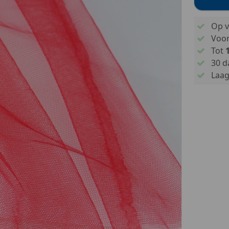
Op v
Voo
Tot
30 d
Laags