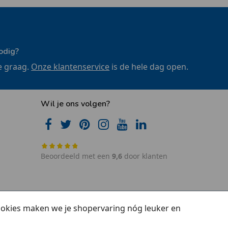
odig?
e graag.
Onze klantenservice
is de hele dag open.
Wil je ons volgen?
Beoordeeld met een
9,6
door klanten
cookies maken we je shopervaring nóg leuker en