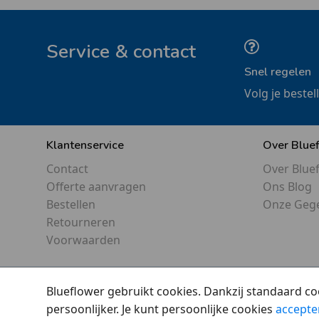
Service & contact
Snel regelen
Volg je bestel
Klantenservice
Over Blue
Contact
Over Blue
Offerte aanvragen
Ons Blog
Bestellen
Onze Geg
Retourneren
Voorwaarden
Blueflower gebruikt cookies. Dankzij standaard co
persoonlijker. Je kunt persoonlijke cookies
accepte