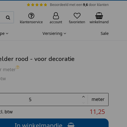
Beoordeeld met een
9,6
door klanten
klantenservice
account
favorieten
winkelmand
ape
Versiering
Sale
elder rood - voor decoratie
r meter
btw
meter
11,25
cl. btw
In winkelmandje