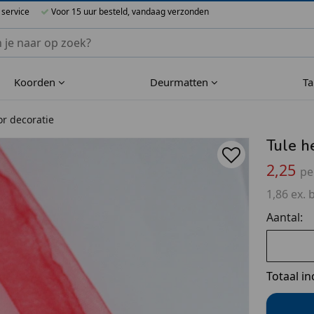
 service
Voor 15 uur besteld, vandaag verzonden
nnen Blueflower
Koorden
Deurmatten
T
or decoratie
Tule h
2,25
pe
1,86 ex. 
Aantal:
Totaal in