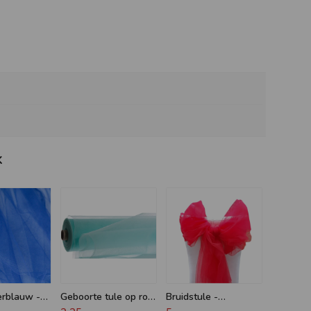
k
erblauw -
Geboorte tule op rol
Bruidstule -