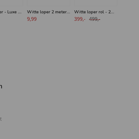
r - Luxe -
Witte loper 2 meter
Witte loper rol - 2
reed
breed
9,99
meter breed - 50
399,-
499,-
meter lengte
n
t