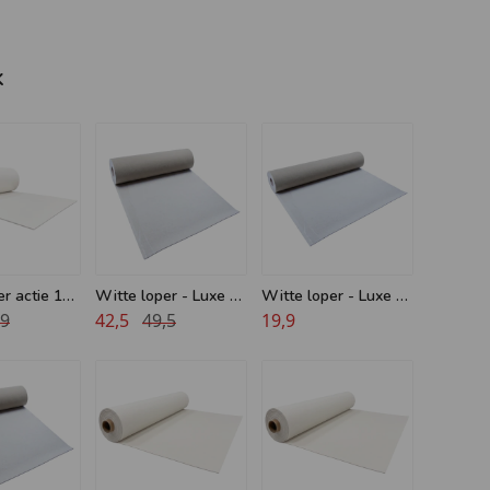
k
r actie 10
Witte loper - Luxe -
Witte loper - Luxe -
,9
5 meter
42,5
49,5
2 meter breed
19,9