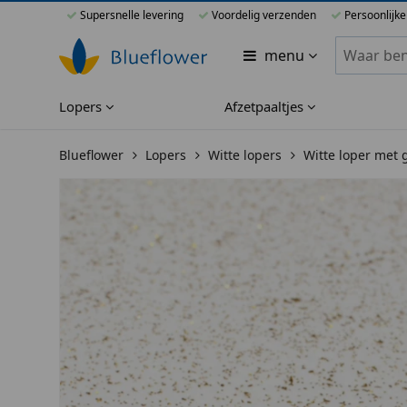
Supersnelle levering
Voordelig verzenden
Persoonlijke
Zoeken bi
menu
Lopers
Afzetpaaltjes
Blueflower
Lopers
Witte lopers
Witte loper met g