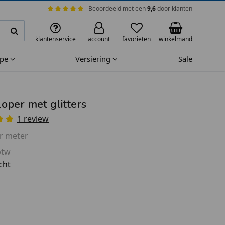
Beoordeeld met een
9,6
door klanten
klantenservice
account
favorieten
winkelmand
ape
Versiering
Sale
loper met glitters
1 review
r meter
btw
cht