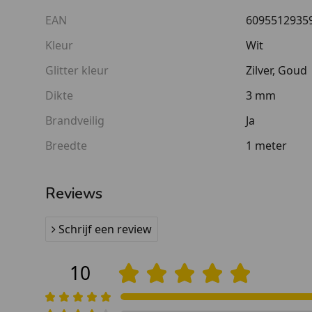
De glitters brengen wat extra uitstraling met de lo
EAN
6095512935
geslaagd voor je schoolexamens, dan is een glitter
binnenkomer voor de leerlingen.
Kleur
Wit
Glitter kleur
Zilver, Goud
Dikte
3 mm
Brandveilig
Ja
Breedte
1 meter
Reviews
Schrijf een review
10