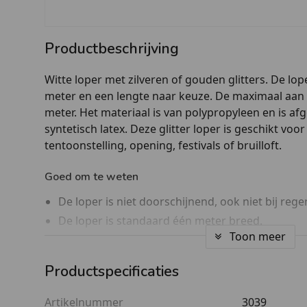
Productbeschrijving
Witte loper met zilveren of gouden glitters. De lo
meter en een lengte naar keuze. De maximaal aan e
meter. Het materiaal is van polypropyleen en is a
syntetisch latex. Deze glitter loper is geschikt vo
tentoonstelling, opening, festivals of bruilloft.
Goed om te weten
De loper is niet doorschijnend, ook niet bij rege
De loper is standaard één meter breed.
Toon meer
Deze loper is niet heel zwaar, in vergelijking met l
Daarom is het aan te raden de loper bij grote fees
Productspecificaties
Wat maakt een glitter loper speciaal?
Artikelnummer
3039