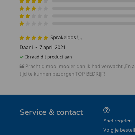
Sprakeloos !,,,
Daani
•
7 april 2021
Ik raad dit product aan
Prachtig mooi mooier dan ik had verwacht ,En 
tijd te kunnen bezorgen,TOP BEDRIJF!
Service & contact
Snel regelen
Volg je bestel