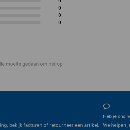
0
0
0
0
alle moeite gedaan om het op
Heb je ons n
ling, bekijk facturen of retourneer een artikel.
We helpen j