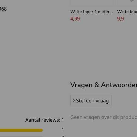
per mee. Ben jij bijvoorbeeld
968
Witte loper 1 meter
Witte lope
 loper een heerlijke
breed
4,99
1 meter b
9,9
Vragen & Antwoorde
Stel een vraag
Geen vragen over dit produc
Aantal reviews:
1
1