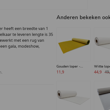
Anderen bekeken oo
per heeft een breedte van 1
lkaar te leveren lengte is 35
fgewerkt met een rug van
or een gala, modeshow,
Gouden loper -
Witte lope
Glitter - 1 meter
11,9
meter
44,9
49
n.
breed
uxe lopers bijvoorbeeld.
ten te bevestigen met tape.