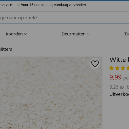
 service
Voor 15 uur besteld, vandaag verzonden
nnen Blueflower
Koorden
Deurmatten
T
litters
Witte 
9,99
pe
8,26 ex. 
Uitverko