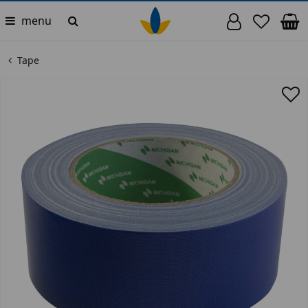
menu
Tape