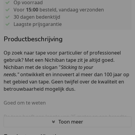
Op voorraad
Voor
15:00
besteld, vandaag verzonden
30 dagen bedenktijd
Laagste prijsgarantie
Productbeschrijving
Op zoek naar tape voor particulier of professioneel
gebruik? Met een Nichiban tape zit je altijd goed.
Nichiban met de slogan "
Sticking to your
needs."
ontwikkelt en innoveert al meer dan 100 jaar op
het gebied van tape. Geen twijfel over de kwaliteit en
betrouwbaarheid mogelijk dus.
Goed om te weten
De tape heeft een lengte van 25 meter en een breedte
Toon meer
van 50 mm. Zo is de tape geschikt voor het beplakken
van kartonnen dozen, het werken van kabels en niet te