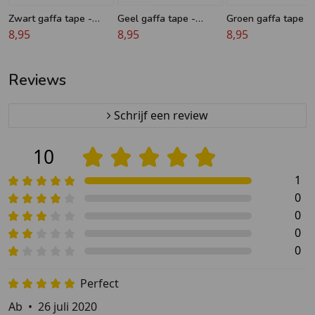
Zwart gaffa tape -
Geel gaffa tape -
Groen gaffa tape -
Nichiban
8,95
Nichiban
8,95
Nichiban
8,95
Reviews
Schrijf een review
10
1
0
0
0
0
Perfect
Ab
•
26 juli 2020