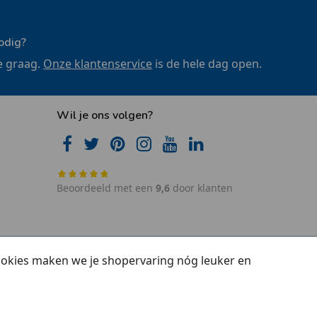
odig?
e graag.
Onze klantenservice
is de hele dag open.
Wil je ons volgen?
Beoordeeld met een
9,6
door klanten
cookies maken we je shopervaring nóg leuker en