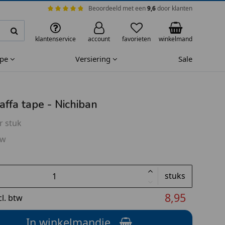
Beoordeeld met een
9,6
door klanten
klantenservice
account
favorieten
winkelmand
ape
Versiering
Sale
affa tape - Nichiban
r stuk
tw
stuks
8,95
cl. btw
In winkelmandje