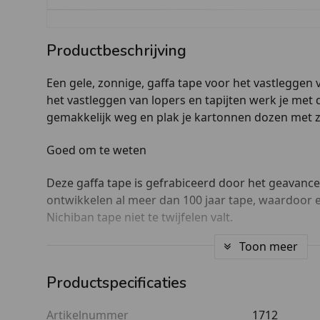
Productbeschrijving
Een gele, zonnige, gaffa tape voor het vastleggen v
het vastleggen van lopers en tapijten werk je met 
gemakkelijk weg en plak je kartonnen dozen met z
Goed om te weten
Deze gaffa tape is gefrabiceerd door het geavance
ontwikkelen al meer dan 100 jaar tape, waardoor e
Nichiban tape niet te twijfelen valt.
Toon meer
Verder is het natuurlijk belangrijk om te weten da
25 meter lengte bij 50 mm breedte bedraagt.
Productspecificaties
Waarom deze gele gaffa tape bestellen?
Artikelnummer
1712