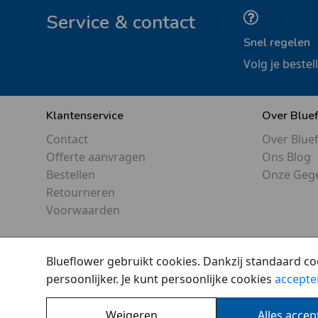
Service & contact
Snel regelen
Volg je bestel
Klantenservice
Over Blue
Contact
Over Blue
Offerte aanvragen
Ons Blog
Bestellen
Onze Geg
Retourneren
Voorwaarden
Blueflower gebruikt cookies. Dankzij standaard co
persoonlijker. Je kunt persoonlijke cookies
accepte
Weigeren
Alles acce