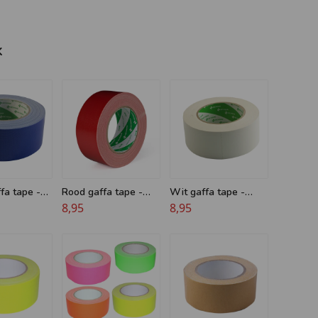
k
fa tape -
Rood gaffa tape -
Wit gaffa tape -
Nichiban
8,95
Nichiban
8,95