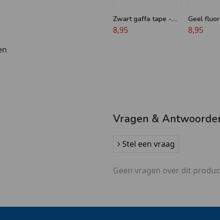
Zwart gaffa tape -
Geel fluor
Nichiban
8,95
blacklight
8,95
en
t duct tape is bestendig
. Kortom, een erg sterke
Vragen & Antwoorde
Stel een vraag
Geen vragen over dit produc