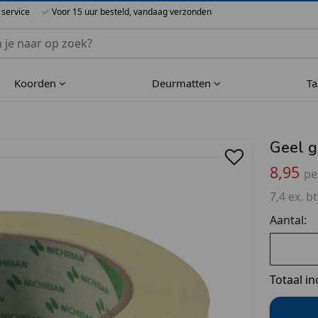
 service
Voor 15 uur besteld, vandaag verzonden
nnen Blueflower
Koorden
Deurmatten
T
Geel g
8,95
pe
7,4 ex. b
Aantal:
Totaal in