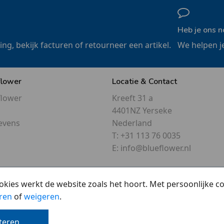
Heb je ons n
ling, bekijk facturen of retourneer een artikel.
We helpen j
flower
Locatie & Contact
flower
Kreeft 31 a
4401NZ Yerseke
evens
Nederland
T:
+31 113 76 0035
E:
info@blueflower.nl
okies werkt de website zoals het hoort. Met persoonlijke 
ren
of
weigeren
.
Overzicht
•
Cookies
•
Privacy
pteren