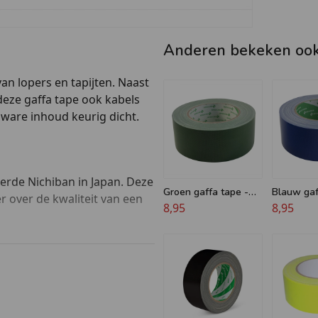
Anderen bekeken oo
an lopers en tapijten. Naast
deze gaffa tape ook kabels
ware inhoud keurig dicht.
erde Nichiban in Japan. Deze
Groen gaffa tape -
Blauw gaf
r over de kwaliteit van een
Nichiban
8,95
Nichiban
8,95
t de afmeting van deze tape