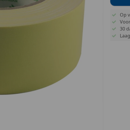
Op v
Voo
30 d
Laags