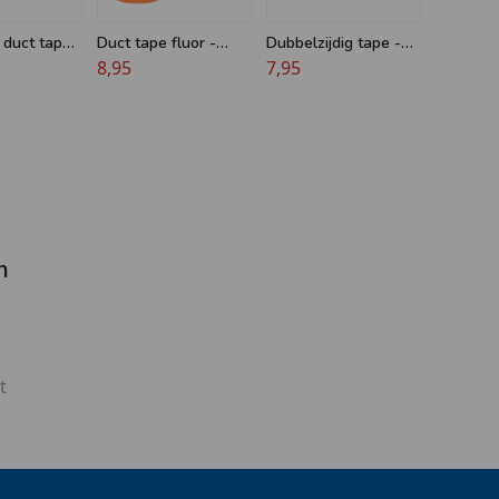
 duct tape -
Duct tape fluor -
Dubbelzijdig tape -
felle kleuren
8,95
50 mm x 25 m - Geen
7,95
Lijmresten - Allround
n
t