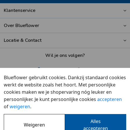
Klantenservice
Over Blueflower
Locatie & Contact
Wil je ons volgen?
Blueflower gebruikt cookies. Dankzij standaard cookies
werkt de website zoals het hoort. Met persoonlijke
Beoordeeld met een
9,6
door klanten
cookies maken we je shopervaring nóg leuker en
persoonlijker. Je kunt persoonlijke cookies
accepteren
of
weigeren
.
Alles
Weigeren
Overzicht
•
Cookies
•
Privacy
accepteren