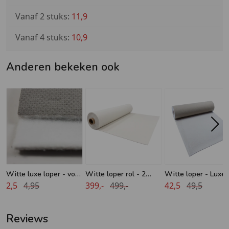
Vanaf 2 stuks:
11,9
Vanaf 4 stuks:
10,9
Anderen bekeken ook
Witte luxe loper - voor
Witte loper rol - 2
Witte loper - Luxe 
smalle doorgangen -
2,5
4,95
meter breed - 50 meter
399,-
499,-
meter
42,5
49,5
50 cm breed
lengte
Reviews